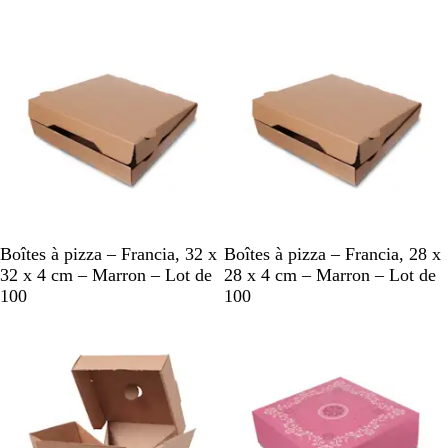
r
r
En rupture de stock
En rupture de stock
o
o
n
n
M
M
Boîtes à pizza – Francia, 32 x
Boîtes à pizza – Francia, 28 x
a
a
32 x 4 cm – Marron – Lot de
28 x 4 cm – Marron – Lot de
r
r
100
100
r
r
En rupture de stock
En rupture de stock
o
o
n
n