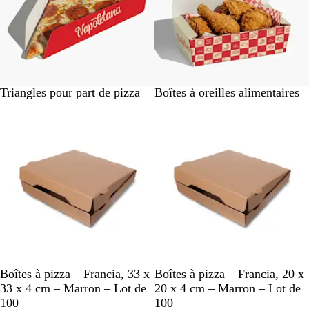
#
Triangles pour part de pizza
Boîtes à oreilles alimentaires
F
En rupture de stock
En rupture de stock
F
F
F
F
F
M
M
Boîtes à pizza – Francia, 33 x
Boîtes à pizza – Francia, 20 x
a
a
33 x 4 cm – Marron – Lot de
20 x 4 cm – Marron – Lot de
r
r
100
100