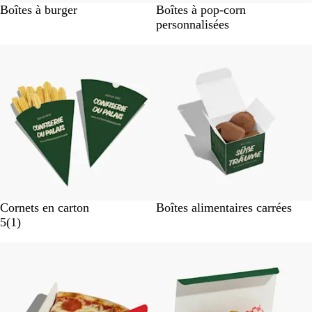
#
B
Boîtes à burger
Boîtes à pop-corn
F
l
personnalisées
F
a
F
n
F
c
F
F
#
Cornets en carton
Boîtes alimentaires carrées
F
A
5
(
1
)
F
v
F
i
F
s
F
F