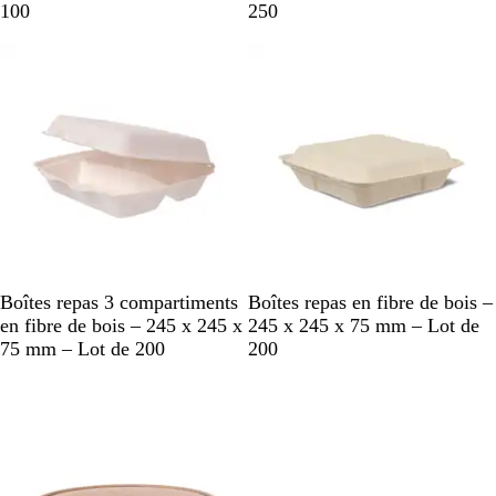
r
a
100
250
r
n
En rupture de stock
En rupture de stock
o
c
n
B
B
Boîtes repas 3 compartiments
Boîtes repas en fibre de bois –
l
l
en fibre de bois – 245 x 245 x
245 x 245 x 75 mm – Lot de
a
a
75 mm – Lot de 200
200
n
n
En rupture de stock
c
c