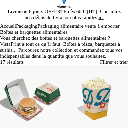
Diapositive
Livraison 6 jours OFFERTE dès 60 € (HT). Consultez
1
nos délais de livraison plus rapides
ici
sur
Accueil
Packaging
Packaging alimentaire vente à emporter
1
Boîtes et barquettes alimentaires
Vous cherchez des boîtes et barquettes alimentaires ?
VistaPrint a tout ce qu’il faut. Boîtes à pizza, barquettes à
sushis... Parcourez notre collection et commandez tous vos
indispensables dans la quantité que vous souhaitez.
17 résultats
Filtrer et trier
Best-seller