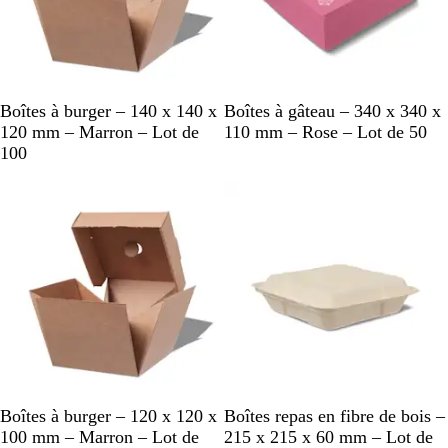
M
R
Boîtes à burger – 140 x 140 x
Boîtes à gâteau – 340 x 340 x
a
o
120 mm – Marron – Lot de
110 mm – Rose – Lot de 50
r
s
100
r
e
En rupture de stock
En rupture de stock
o
n
M
B
Boîtes à burger – 120 x 120 x
Boîtes repas en fibre de bois –
a
l
100 mm – Marron – Lot de
215 x 215 x 60 mm – Lot de