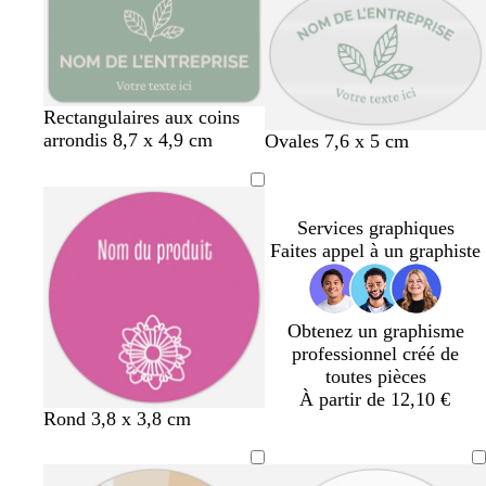
t
e
u
t
e
r
m
f
c
f
o
r
e
o
l
o
l
r
a
n
i
ê
i
c
v
t
r
é
e
v
o
b
Rectangulaires aux coins
e
r
l
arrondis 8,7 x 4,9 cm
v
o
b
Ovales 7,6 x 5 cm
r
a
e
e
r
l
t
n
u
r
a
e
o
g
t
n
u
Services graphiques
l
e
o
g
Faites appel à un graphiste
i
l
e
v
i
e
v
e
Obtenez un graphisme
professionnel créé de
toutes pièces
À partir de 12,10 €
Rond 3,8 x 3,8 cm