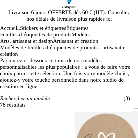
Diapositive
Livraison 6 jours OFFERTE dès 60 € (HT). Consultez
1
nos délais de livraison plus rapides
ici
sur
Accueil
Stickers et étiquettes
Étiquettes
1
...
Feuilles d’étiquettes de produits
Modèles
Arts, artisanat et design
Artisanat et création
Modèles de feuilles d’étiquettes de produits - artisanat et
création
Parcourez ci-dessous certains de nos modèles
personnalisables les plus populaires : à vous de faire votre
choix parmi cette sélection. Une fois votre modèle choisi,
ajoutez-y votre touche personnelle dans notre studio de
création en ligne.
Rechercher un modèle
(3)
78 résultats
Filtres