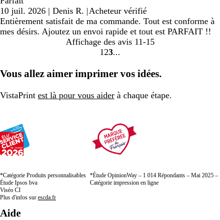
Parfait
10 juil. 2026
|
Denis R.
|
Acheteur vérifié
Entièrement satisfait de ma commande. Tout est conforme à
mes désirs. Ajoutez un envoi rapide et tout est PARFAIT !!
Affichage des avis
11-15
1
2
3
Accéder
Accéder
Accéder
à
à
à
Vous allez aimer imprimer vos idées.
la
la
la
page
page
page
VistaPrint
est là pour vous aider
à chaque étape.
*Catégorie Produits personnalisables
*Étude OpinionWay – 1 014 Répondants – Mai 2025 –
Étude Ipsos bva
Catégorie impression en ligne
Viséo CI
Plus d'infos sur
escda.fr
Aide