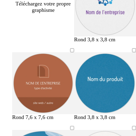
Téléchargez votre propre
graphisme
g
b
b
Rond 3,8 x 3,8 cm
r
l
l
i
a
a
s
n
n
c
c
c
l
a
i
r
t
f
v
r
c
b
o
v
Rond 7,6 x 7,6 cm
Rond 3,8 x 3,8 cm
e
a
e
o
r
l
r
i
r
u
r
s
è
e
a
o