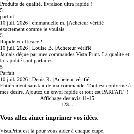
Produits de qualité, livraison ultra rapide !
5
parfait!
10 juil. 2026
|
emmanuelle m.
|
Acheteur vérifié
exactement comme je voulais
5
Rapide et efficace !
10 juil. 2026
|
Louise B.
|
Acheteur vérifié
Jamais déçue par mes commandes Vista Print. La qualité et
la rapidité sont parfaites.
5
Parfait
10 juil. 2026
|
Denis R.
|
Acheteur vérifié
Entièrement satisfait de ma commande. Tout est conforme à
mes désirs. Ajoutez un envoi rapide et tout est PARFAIT !!
Affichage des avis
11-15
1
2
3
Accéder
Accéder
Accéder
à
à
à
Vous allez aimer imprimer vos idées.
la
la
la
page
page
page
VistaPrint
est là pour vous aider
à chaque étape.