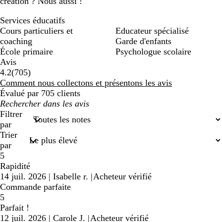
création ? Nous aussi !
Services éducatifs
Cours particuliers et
Educateur spécialisé
coaching
Garde d'enfants
École primaire
Psychologue scolaire
Avis
705
4.2
(
705
)
avis
Comment nous collectons et présentons les avis
Évalué par 705 clients
Mes
recherches
Filtrer
saisies
par
Trier
par
5
Rapidité
14 juil. 2026
|
Isabelle r.
|
Acheteur vérifié
Commande parfaite
5
Parfait !
12 juil. 2026
|
Carole J.
|
Acheteur vérifié