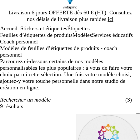
Diapositive
Livraison 6 jours OFFERTE dès 60 € (HT). Consultez
1
nos délais de livraison plus rapides
ici
sur
Accueil
Stickers et étiquettes
Étiquettes
1
...
Feuilles d’étiquettes de produits
Modèles
Services éducatifs
Coach personnel
Modèles de feuilles d’étiquettes de produits - coach
personnel
Parcourez ci-dessous certains de nos modèles
personnalisables les plus populaires : à vous de faire votre
choix parmi cette sélection. Une fois votre modèle choisi,
ajoutez-y votre touche personnelle dans notre studio de
création en ligne.
Rechercher un modèle
(3)
9 résultats
Filtres