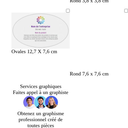
Rond 3,8 x 3,8 cm
Chargement
g
b
b
Ovales 12,7 X 7,6 cm
r
l
l
i
a
a
s
n
n
Rond 7,6 x 7,6 cm
c
c
c
l
Services graphiques
a
Faites appel à un graphiste
i
r
Obtenez un graphisme
professionnel créé de
toutes pièces