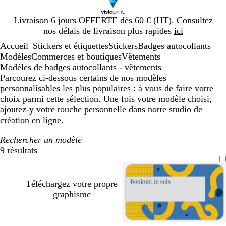
Diapositive
Livraison 6 jours OFFERTE dès 60 € (HT). Consultez
1
nos délais de livraison plus rapides
ici
sur
Accueil
Stickers et étiquettes
Stickers
Badges autocollants
1
...
Modèles
Commerces et boutiques
Vêtements
Modèles de badges autocollants - vêtements
Parcourez ci-dessous certains de nos modèles
personnalisables les plus populaires : à vous de faire votre
choix parmi cette sélection. Une fois votre modèle choisi,
ajoutez-y votre touche personnelle dans notre studio de
création en ligne.
Rechercher un modèle
9 résultats
Filtres
Téléchargez votre propre
graphisme