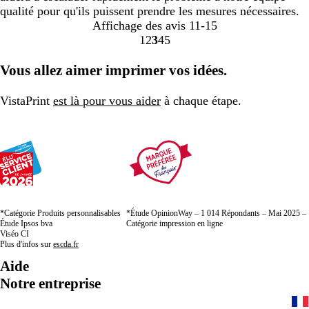
qualité pour qu'ils puissent prendre les mesures nécessaires.
Affichage des avis
11-15
1
2
3
4
5
Accéder
Accéder
Accéder
Accéder
Accéder
à
à
à
à
à
Vous allez aimer imprimer vos idées.
la
la
la
la
la
page
page
page
page
page
VistaPrint
est là pour vous aider
à chaque étape.
*Catégorie Produits personnalisables
*Étude OpinionWay – 1 014 Répondants – Mai 2025 –
Étude Ipsos bva
Catégorie impression en ligne
Viséo CI
Plus d'infos sur
escda.fr
Aide
Notre entreprise