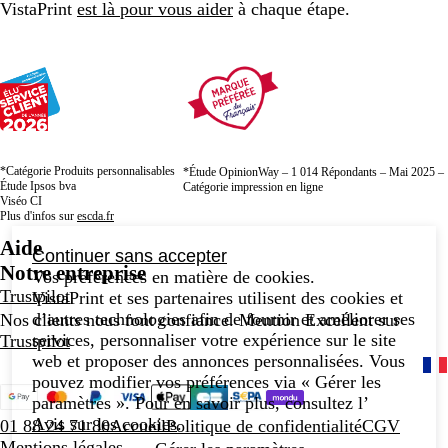
VistaPrint
est là pour vous aider
à chaque étape.
*Catégorie Produits personnalisables
*Étude OpinionWay – 1 014 Répondants – Mai 2025 –
Étude Ipsos bva
Catégorie impression en ligne
Viséo CI
Plus d'infos sur
escda.fr
Aide
Continuer sans accepter
Notre entreprise
Vos préférences en matière de cookies.
Trustpilot
VistaPrint et ses partenaires utilisent des cookies et
d’autres technologies afin de fournir et améliorer ses
Nos clients nous font confiance. Mention Excellent sur
services, personnaliser votre expérience sur le site
Trustpilot
web et proposer des annonces personnalisées. Vous
pouvez modifier vos préférences via « Gérer les
paramètres ». Pour en savoir plus, consultez l’
Avis sur les cookies
.
01 88 24 71 80
Accueil
Politique de confidentialité
CGV
Mentions légales