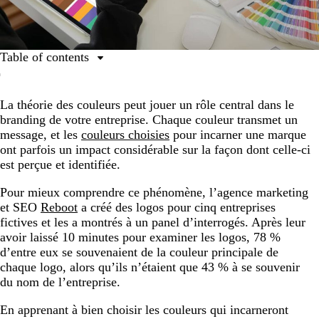
Table of contents
1. Redécouvrez la roue chromatique.
La théorie des couleurs peut jouer un rôle central dans le
2. Familiarisez-vous avec les notions de couleur chaude
branding de votre entreprise. Chaque couleur transmet un
et froide.
message, et les
couleurs choisies
pour incarner une marque
3. Associez des couleurs qui reflètent votre marque.
ont parfois un impact considérable sur la façon dont celle-ci
est perçue et identifiée.
4. Trouvez l’inspiration.
5. Appliquez toutes ces notions.
Pour mieux comprendre ce phénomène, l’agence marketing
et SEO
Reboot
a créé des logos pour cinq entreprises
Glossaire des couleurs
fictives et les a montrés à un panel d’interrogés. Après leur
avoir laissé 10 minutes pour examiner les logos, 78 %
d’entre eux se souvenaient de la couleur principale de
chaque logo, alors qu’ils n’étaient que 43 % à se souvenir
du nom de l’entreprise.
En apprenant à bien choisir les couleurs qui incarneront