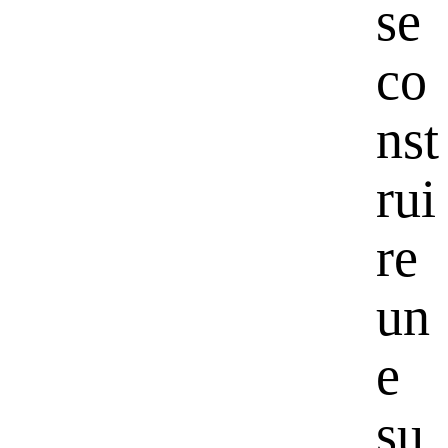
se
co
nst
rui
re
un
e
su