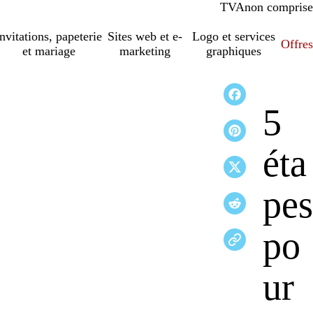
TVA
comprise
non comprise
Invitations, papeterie
Sites web et e-
Logo et services
Offres
et mariage
marketing
graphiques
5
éta
pes
po
ur