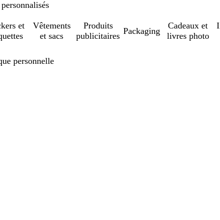
 personnalisés
ckers et
Vêtements
Produits
Cadeaux et
Packaging
quettes
et sacs
publicitaires
livres photo
que personnelle