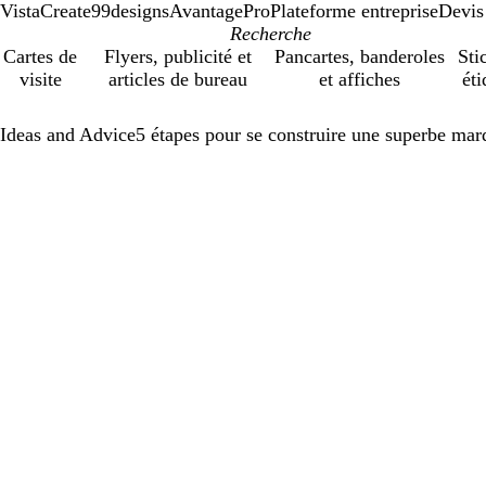
VistaCreate
99designs
AvantagePro
Plateforme entreprise
Devis
Cartes de
Flyers, publicité et
Pancartes, banderoles
Sti
visite
articles de bureau
et affiches
éti
Ideas and Advice
5 étapes pour se construire une superbe mar