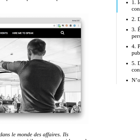
1. 
con
2. 
3. 
per
4. 
pub
5. 
con
N’o
dans le monde des affaires. Ils