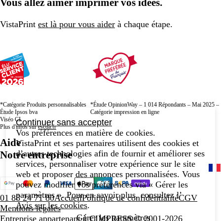
Vous allez aimer imprimer vos idées.
VistaPrint
est là pour vous aider
à chaque étape.
*Catégorie Produits personnalisables
*Étude OpinionWay – 1 014 Répondants – Mai 2025 –
Étude Ipsos bva
Catégorie impression en ligne
Viséo CI
Continuer sans accepter
Plus d'infos sur
escda.fr
Vos préférences en matière de cookies.
Aide
VistaPrint et ses partenaires utilisent des cookies et
d’autres technologies afin de fournir et améliorer ses
Notre entreprise
services, personnaliser votre expérience sur le site
web et proposer des annonces personnalisées. Vous
pouvez modifier vos préférences via « Gérer les
paramètres ». Pour en savoir plus, consultez l’
01 88 24 71 80
Accueil
Politique de confidentialité
CGV
Avis sur les cookies
.
Mentions légales
Gérer les paramètres
Entreprise appartenant à CIMPRESS
© 2001-2026