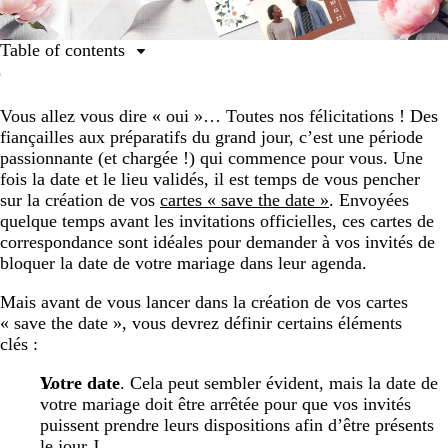
Table of contents
Votre mariage a lieu près de chez vous : envoyez vos
cartes « save the date » 6 à 8 mois avant le jour J.
Vous allez vous dire « oui »… Toutes nos félicitations ! Des
fiançailles aux préparatifs du grand jour, c’est une période
Votre mariage a lieu à l’étranger : envoyez vos cartes
passionnante (et chargée !) qui commence pour vous. Une
« save the date » 9 mois avant le jour J.
fois la date et le lieu validés, il est temps de vous pencher
Votre mariage est reporté : envoyez vos cartes « save
sur la création de vos
cartes « save the date »
. Envoyées
the date » dès que possible.
quelque temps avant les invitations officielles, ces cartes de
correspondance sont idéales pour demander à vos invités de
bloquer la date de votre mariage dans leur agenda.
Mais avant de vous lancer dans la création de vos cartes
« save the date », vous devrez définir certains éléments
clés :
Votre date
. Cela peut sembler évident, mais la date de
votre mariage doit être arrêtée pour que vos invités
puissent prendre leurs dispositions afin d’être présents
le jour J.