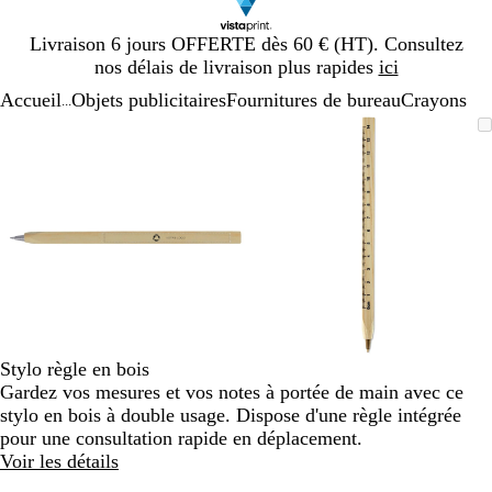
Diapositive
Livraison 6 jours OFFERTE dès 60 € (HT). Consultez
1
nos délais de livraison plus rapides
ici
sur
Accueil
Objets publicitaires
Fournitures de bureau
Crayons
1
...
Diapositive
Image
Zoom
Utilisez
Cliquez
Image
Zoom
Utilisez
Cliquez
1
zoomable
au
les
pour
zoomable
au
les
pour
sur
minimum
touches
développer
minimum
touches
développer
2
plus
plus
et
et
moins
moins
pour
pour
zoomer
zoomer
et
et
les
les
touches
touches
Stylo règle en bois
fléchées
fléchées
Gardez vos mesures et vos notes à portée de main avec ce
pour
pour
stylo en bois à double usage. Dispose d'une règle intégrée
faire
faire
pour une consultation rapide en déplacement.
défiler
défiler
Voir les détails