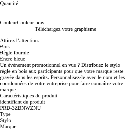
Quantité
Couleur
Couleur bois
C
Téléchargez votre graphisme
o
Attirez l’attention.
u
Bois
l
Règle fournie
e
Encre bleue
u
Un événement promotionnel en vue ? Distribuez le stylo
r
règle en bois aux participants pour que votre marque reste
b
gravée dans les esprits. Personnalisez-le avec le nom et les
o
coordonnées de votre entreprise pour faire connaître votre
i
marque.
s
Caractéristiques du produit
identifiant du produit
PRD-3ZBNWZNU
Type
Stylo
Marque