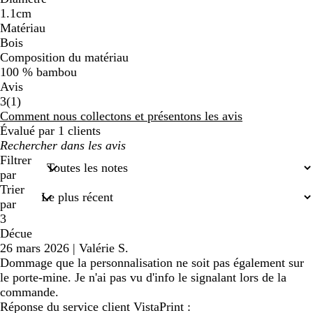
1.1cm
Matériau
Bois
Composition du matériau
100 % bambou
Avis
1
3
(
1
)
avis
Comment nous collectons et présentons les avis
Évalué par 1 clients
Mes
recherches
Filtrer
saisies
par
Trier
par
3
Décue
26 mars 2026
|
Valérie S.
Dommage que la personnalisation ne soit pas également sur
le porte-mine. Je n'ai pas vu d'info le signalant lors de la
commande.
Réponse du service client VistaPrint :