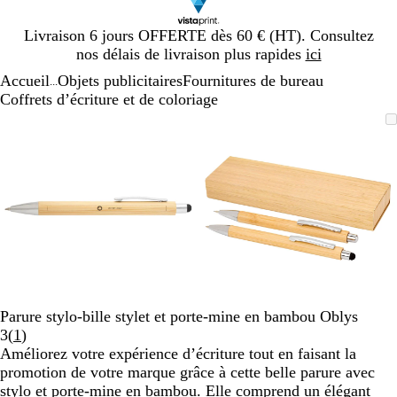
Diapositive
Livraison 6 jours OFFERTE dès 60 € (HT). Consultez
1
nos délais de livraison plus rapides
ici
sur
Accueil
Objets publicitaires
Fournitures de bureau
1
...
Coffrets d’écriture et de coloriage
Diapositive
Image
Zoom
Utilisez
Cliquez
Image
Zoom
Utilisez
Cliquez
1
zoomable
au
les
pour
zoomable
au
les
pour
sur
minimum
touches
développer
minimum
touches
développer
2
plus
plus
et
et
moins
moins
pour
pour
zoomer
zoomer
et
et
les
les
touches
touches
Parure stylo-bille stylet et porte-mine en bambou Oblys
fléchées
fléchées
Lire
3
(
1
)
pour
pour
les
Améliorez votre expérience d’écriture tout en faisant la
faire
faire
1
promotion de votre marque grâce à cette belle parure avec
défiler
défiler
avis
stylo et porte-mine en bambou. Elle comprend un élégant