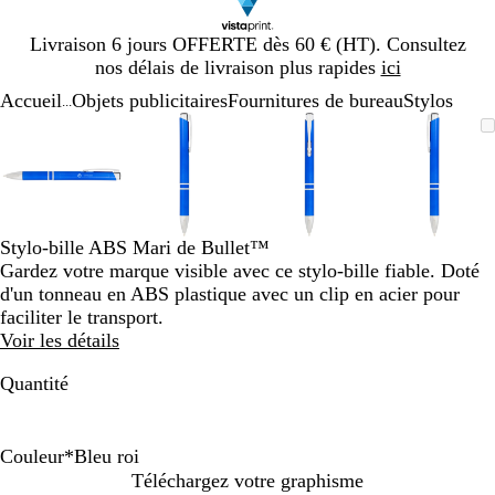
Diapositive
Livraison 6 jours OFFERTE dès 60 € (HT). Consultez
1
nos délais de livraison plus rapides
ici
sur
Accueil
Objets publicitaires
Fournitures de bureau
Stylos
1
...
Diapositive
Image
Zoom
Utilisez
Cliquez
Image
Zoom
Utilisez
Cliquez
Image
Zoom
Utilisez
Cliquez
Image
Zoom
Utilisez
Cliquez
1
zoomable
au
les
pour
zoomable
au
les
pour
zoomable
au
les
pour
zoomab
au
les
pour
sur
minimum
touches
développer
minimum
touches
développer
minimum
touches
développer
minim
touches
dévelop
4
plus
plus
plus
plus
et
et
et
et
moins
moins
moins
moins
Stylo-bille ABS Mari de Bullet™
pour
pour
pour
pour
Gardez votre marque visible avec ce stylo-bille fiable. Doté
zoomer
zoomer
zoomer
zoomer
d'un tonneau en ABS plastique avec un clip en acier pour
et
et
et
et
faciliter le transport.
les
les
les
les
Voir les détails
touches
touches
touches
touches
fléchées
fléchées
fléchées
fléchée
Quantité
pour
pour
pour
pour
faire
faire
faire
faire
défiler
défiler
défiler
défiler
Couleur
*
Bleu roi
T
V
B
O
V
Téléchargez votre graphisme