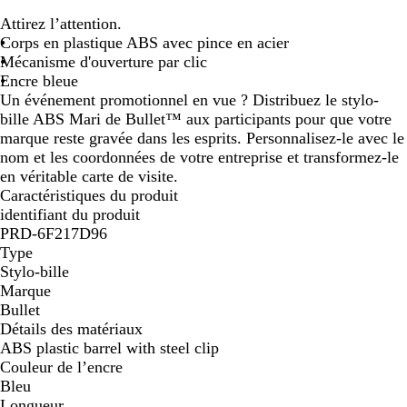
i
e
l
r
i
Attirez l’attention.
t
r
e
a
o
Corps en plastique ABS avec pince en acier
a
t
u
n
l
Mécanisme d'ouverture par clic
n
r
g
e
Encre bleue
e
o
e
t
Un événement promotionnel en vue ? Distribuez le stylo-
i
bille ABS Mari de Bullet™ aux participants pour que votre
marque reste gravée dans les esprits. Personnalisez-le avec le
nom et les coordonnées de votre entreprise et transformez-le
en véritable carte de visite.
Caractéristiques du produit
identifiant du produit
PRD-6F217D96
Type
Stylo-bille
Marque
Bullet
Détails des matériaux
ABS plastic barrel with steel clip
Couleur de l’encre
Bleu
Longueur