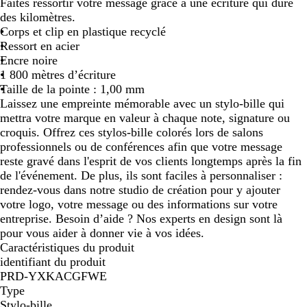
Faites ressortir votre message grâce à une écriture qui dure
a
0
u
a
e
r
u
des kilomètres.
n
0
g
n
u
t
n
Corps et clip en plastique recyclé
c
0
e
g
e
Ressort en acier
0
e
Encre noire
0
1 800 mètres d’écriture
Taille de la pointe : 1,00 mm
Laissez une empreinte mémorable avec un stylo-bille qui
mettra votre marque en valeur à chaque note, signature ou
croquis. Offrez ces stylos-bille colorés lors de salons
professionnels ou de conférences afin que votre message
reste gravé dans l'esprit de vos clients longtemps après la fin
de l'événement. De plus, ils sont faciles à personnaliser :
rendez-vous dans notre studio de création pour y ajouter
votre logo, votre message ou des informations sur votre
entreprise. Besoin d’aide ? Nos experts en design sont là
pour vous aider à donner vie à vos idées.
Caractéristiques du produit
identifiant du produit
PRD-YXKACGFWE
Type
Stylo-bille