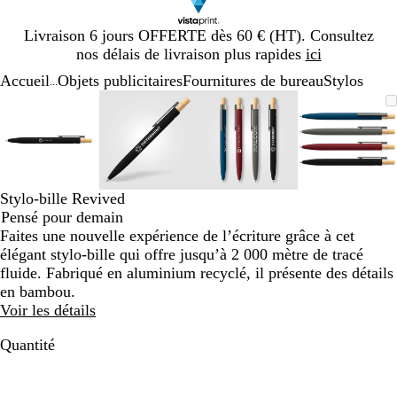
Diapositive
Livraison 6 jours OFFERTE dès 60 € (HT). Consultez
1
nos délais de livraison plus rapides
ici
sur
Accueil
Objets publicitaires
Fournitures de bureau
Stylos
1
...
Diapositive
Image
Zoom
Utilisez
Cliquez
Image
Zoom
Utilisez
Cliquez
Image
Zoom
Utilisez
Cliquez
Image
Zoom
Utilisez
Cliquez
1
zoomable
au
les
pour
zoomable
au
les
pour
zoomable
au
les
pour
zoomab
au
les
pour
sur
minimum
touches
développer
minimum
touches
développer
minimum
touches
développer
minim
touches
dévelop
4
plus
plus
plus
plus
et
et
et
et
moins
moins
moins
moins
Stylo-bille Revived
pour
pour
pour
pour
Pensé pour demain
zoomer
zoomer
zoomer
zoomer
Faites une nouvelle expérience de l’écriture grâce à cet
et
et
et
et
élégant stylo-bille qui offre jusqu’à 2 000 mètre de tracé
les
les
les
les
fluide. Fabriqué en aluminium recyclé, il présente des détails
touches
touches
touches
touches
en bambou.
fléchées
fléchées
fléchées
fléchée
Voir les détails
pour
pour
pour
pour
faire
faire
faire
faire
Quantité
défiler
défiler
défiler
défiler