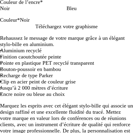
Couleur de l’encre
*
Noir
Bleu
Couleur
*
Noir
N
B
G
B
Téléchargez votre graphisme
o
o
r
l
Rehaussez le message de votre marque grâce à un élégant
i
r
i
e
stylo-bille en aluminium.
r
d
s
u
Aluminium recyclé
e
a
m
Finition caoutchoutée peinte
a
c
a
Pointe en plastique PET recyclé transparent
u
i
r
Bouton-poussoir en bambou
x
e
i
Recharge de type Parker
r
n
Clip en acier peint de couleur grise
e
Jusqu’à 2 000 mètres d’écriture
Encre noire ou bleue au choix
Marquez les esprits avec cet élégant stylo-bille qui associe un
design raffiné et une excellente fluidité du tracé. Mettez
votre marque en valeur lors de conférences ou de réunions
clients, avec un instrument d’écriture de qualité qui renforce
votre image professionnelle. De plus, la personnalisation est