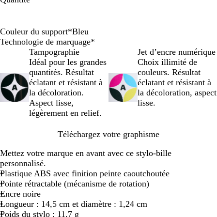
Couleur du support
*
Bleu
O
B
G
R
N
B
R
V
J
Technologie de marquage
*
r
l
r
o
o
l
o
e
a
Tampographie
Jet d’encre numérique
a
e
i
u
i
e
s
r
u
Idéal pour les grandes
Choix illimité de
n
u
s
g
r
u
e
t
n
quantités. Résultat
couleurs. Résultat
g
e
e
éclatant et résistant à
éclatant et résistant à
e
la décoloration.
la décoloration, aspect
Aspect lisse,
lisse.
légèrement en relief.
Téléchargez votre graphisme
Mettez votre marque en avant avec ce stylo-bille
personnalisé.
Plastique ABS avec finition peinte caoutchoutée
Pointe rétractable (mécanisme de rotation)
Encre noire
Longueur : 14,5 cm et diamètre : 1,24 cm
Poids du stylo : 11,7 g