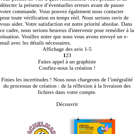
détecter la présence d’éventuelles erreurs avant de passer
votre commande. Vous pouvez également nous contacter
pour toute vérification en temps réel. Nous serions ravis de
vous aider. Votre satisfaction est notre priorité absolue. Dans
ce cadre, nous serions heureux d'intervenir pour remédier à la
situation. Veuillez noter que nous vous avons envoyé un e-
mail avec les détails nécessaires.
Affichage des avis
1-5
1
2
3
Accéder
Accéder
Accéder
Faites appel à un graphiste
à
à
à
Confiez-nous la création !
la
la
la
page
page
page
Finies les incertitudes ! Nous nous chargeons de l’intégralité
du processus de création : de la réflexion à la livraison des
fichiers dans votre compte.
Découvrir