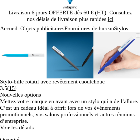
Diapositive
Livraison 6 jours OFFERTE dès 60 € (HT). Consultez
1
nos délais de livraison plus rapides
ici
sur
Accueil
Objets publicitaires
Fournitures de bureau
Stylos
1
...
Diapositive
Image
Zoom
Utilisez
Cliquez
Image
Zoom
Utilisez
Cliquez
Image
Zoom
Utilisez
Cliquez
1
zoomable
au
les
pour
zoomable
au
les
pour
zoomable
au
les
pour
sur
minimum
touches
développer
minimum
touches
développer
minimum
touches
développe
3
plus
plus
plus
et
et
et
moins
moins
moins
pour
pour
pour
zoomer
zoomer
zoomer
Stylo-bille rotatif avec revêtement caoutchouc
et
et
et
Lire
3.5
(
15
)
les
les
les
les
Nouvelles options
touches
touches
touches
15
Mettez votre marque en avant avec un stylo qui a de l’allure.
fléchées
fléchées
fléchées
avis
C’est un cadeau idéal à offrir lors de vos événements
pour
pour
pour
promotionnels, vos salons professionnels et autres réunions
faire
faire
faire
d’entreprise.
défiler
défiler
défiler
Voir les détails
Quantité