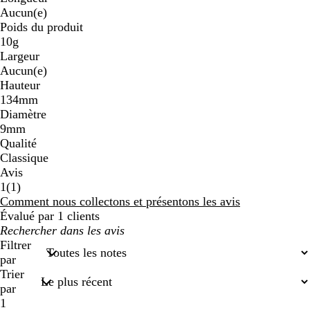
Aucun(e)
Poids du produit
10g
Largeur
Aucun(e)
Hauteur
134mm
Diamètre
9mm
Qualité
Classique
Avis
1
1
(
1
)
avis
Comment nous collectons et présentons les avis
Évalué par 1 clients
Mes
recherches
Filtrer
saisies
par
Trier
par
1