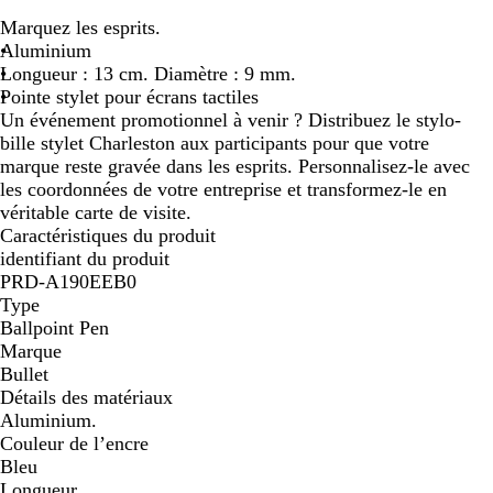
r
Marquez les esprits.
g
Aluminium
e
Longueur : 13 cm. Diamètre : 9 mm.
n
Pointe stylet pour écrans tactiles
t
Un événement promotionnel à venir ? Distribuez le stylo-
bille stylet Charleston aux participants pour que votre
marque reste gravée dans les esprits. Personnalisez-le avec
les coordonnées de votre entreprise et transformez-le en
véritable carte de visite.
Caractéristiques du produit
identifiant du produit
PRD-A190EEB0
Type
Ballpoint Pen
Marque
Bullet
Détails des matériaux
Aluminium.
Couleur de l’encre
Bleu
Longueur