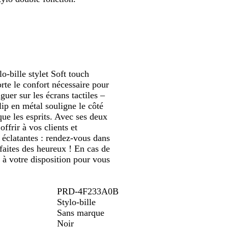
défiler
n
u
g
t
u
g
c
e
f
e
l
o
a
n
i
c
r
é
o-bille stylet Soft touch
rte le confort nécessaire pour
guer sur les écrans tactiles –
lip en métal souligne le côté
que les esprits. Avec ses deux
ffrir à vos clients et
 éclatantes : rendez-vous dans
faites des heureux ! En cas de
 à votre disposition pour vous
PRD-4F233A0B
Stylo-bille
Sans marque
Noir