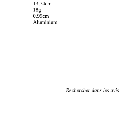
13,74cm
18g
0,99cm
Aluminium
Mes
recherches
saisies