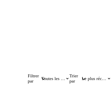
Filtrer
Trier
par
par