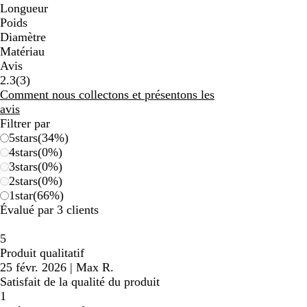
Longueur
Poids
Diamètre
Matériau
Avis
3
2.3
(
3
)
avis
Comment nous collectons et présentons les
avis
Filtrer par
5
stars
(
34
%)
4
stars
(
0
%)
3
stars
(
0
%)
2
stars
(
0
%)
1
star
(
66
%)
Évalué par 3 clients
5
Produit qualitatif
25 févr. 2026
|
Max R.
Satisfait de la qualité du produit
1