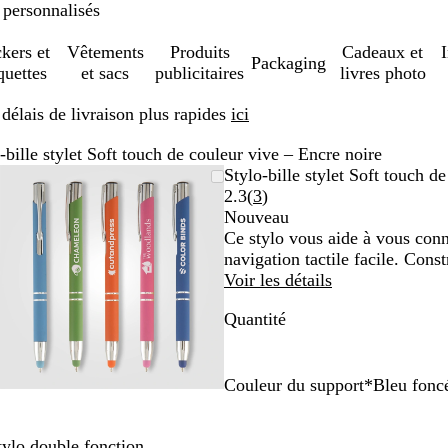
 personnalisés
ckers et
Vêtements
Produits
Cadeaux et
Packaging
quettes
et sacs
publicitaires
livres photo
élais de livraison plus rapides
ici
-bille stylet Soft touch de couleur vive – Encre noire
Image
Zoom
Utilisez
Cliquez
Stylo-bille stylet Soft touch d
zoomable
au
les
pour
Lire
2.3
(
3
)
minimum
touches
développer
les
Nouveau
plus
3
Ce stylo vous aide à vous conne
et
avis
navigation tactile facile. Cons
moins
Voir les détails
pour
Quantité
zoomer
et
les
touches
Couleur du support
*
Bleu fonc
fléchées
O
B
R
V
B
pour
r
l
o
e
l
tylo double fonction.
faire
a
e
u
r
e