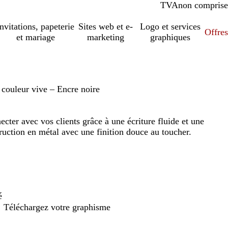
TVA
comprise
non comprise
Invitations, papeterie
Sites web et e-
Logo et services
Offres
et mariage
marketing
graphiques
e couleur vive – Encre noire
cter avec vos clients grâce à une écriture fluide et une
truction en métal avec une finition douce au toucher.
é
Téléchargez votre graphisme