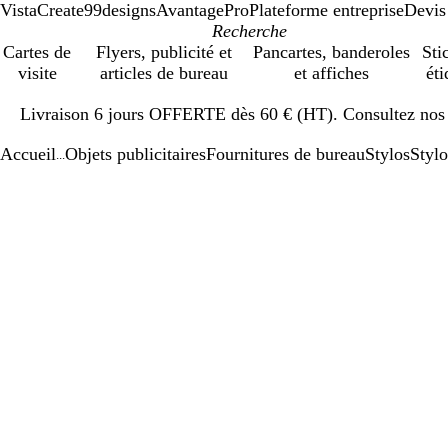
VistaCreate
99designs
AvantagePro
Plateforme entreprise
Devis
Cartes de
Flyers, publicité et
Pancartes, banderoles
Sti
visite
articles de bureau
et affiches
éti
Diapositive
Livraison 6 jours OFFERTE dès 60 € (HT). Consultez nos d
1
sur
Accueil
Objets publicitaires
Fournitures de bureau
Stylos
Styl
1
...
Diapositive
Image
Zoom
Utilisez
Cliquez
1
zoomable
au
les
pour
sur
minimum
touches
développer
1
plus
et
moins
pour
zoomer
et
les
touches
fléchées
pour
faire