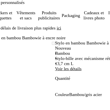
 personnalisés
ckers et
Vêtements
Produits
Cadeaux et
Packaging
quettes
et sacs
publicitaires
livres photo
élais de livraison plus rapides
ici
o en bambou Bambowie à encre noire
Stylo en bambou Bambowie à 
Nouveau
Bambou
Stylo-bille avec mécanisme rét
13,7 cm L
Voir les détails
Quantité
Couleur
Bambou/gris acier
B
a
m