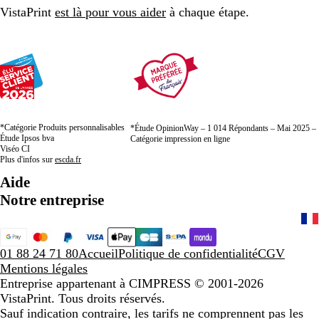
n
VistaPrint
est là pour vous aider
à chaque étape.
o
i
r
*Catégorie Produits personnalisables
*Étude OpinionWay – 1 014 Répondants – Mai 2025 –
Étude Ipsos bva
Catégorie impression en ligne
Viséo CI
Plus d'infos sur
escda.fr
Aide
Notre entreprise
01 88 24 71 80
Accueil
Politique de confidentialité
CGV
Mentions légales
Entreprise appartenant à CIMPRESS
© 2001-2026
VistaPrint. Tous droits réservés.
Sauf indication contraire, les tarifs ne comprennent pas les