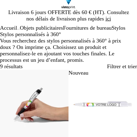
Diapositive
Livraison 6 jours OFFERTE dès 60 € (HT). Consultez
1
nos délais de livraison plus rapides
ici
sur
Accueil
Objets publicitaires
Fournitures de bureau
Stylos
1
...
Stylos personnalisés à 360°
Vous recherchez des stylos personnalisés à 360° à prix
doux ? On imprime ça. Choisissez un produit et
personnalisez-le en ajoutant vos touches finales. Le
processus est un jeu d’enfant, promis.
9 résultats
Filtrer et trier
Best-seller
Nouveau