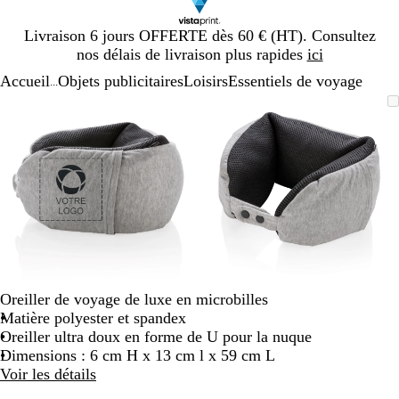
Diapositive
Livraison 6 jours OFFERTE dès 60 € (HT). Consultez
1
nos délais de livraison plus rapides
ici
sur
Accueil
Objets publicitaires
Loisirs
Essentiels de voyage
1
...
Diapositive
Image
Zoom
Utilisez
Cliquez
Image
Zoom
Utilisez
Cliquez
1
zoomable
au
les
pour
zoomable
au
les
pour
sur
minimum
touches
développer
minimum
touches
développer
2
plus
plus
et
et
moins
moins
pour
pour
zoomer
zoomer
et
et
les
les
touches
touches
Oreiller de voyage de luxe en microbilles
fléchées
fléchées
Matière polyester et spandex
pour
pour
Oreiller ultra doux en forme de U pour la nuque
faire
faire
Dimensions : 6 cm H x 13 cm l x 59 cm L
défiler
défiler
Voir les détails