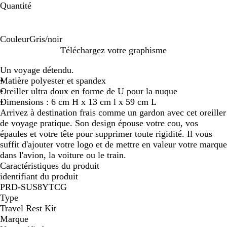
Quantité
Couleur
Gris/noir
G
Téléchargez votre graphisme
r
Un voyage détendu.
i
Matière polyester et spandex
s
Oreiller ultra doux en forme de U pour la nuque
/
Dimensions : 6 cm H x 13 cm l x 59 cm L
n
Arrivez à destination frais comme un gardon avec cet oreiller
o
de voyage pratique. Son design épouse votre cou, vos
i
épaules et votre tête pour supprimer toute rigidité. Il vous
r
suffit d'ajouter votre logo et de mettre en valeur votre marque
dans l'avion, la voiture ou le train.
Caractéristiques du produit
identifiant du produit
PRD-SUS8YTCG
Type
Travel Rest Kit
Marque