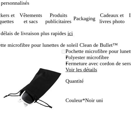
 personnalisés
ckers et
Vêtements
Produits
Cadeaux et
Packaging
quettes
et sacs
publicitaires
livres photo
élais de livraison plus rapides
ici
tte microfibre pour lunettes de soleil Clean de Bullet™
Image
Zoom
Utilisez
Cliquez
Pochette microfibre pour lunet
zoomable
au
les
pour
Polyester microfibre
minimum
touches
développer
Fermeture avec cordon de serr
plus
Voir les détails
et
Quantité
moins
pour
zoomer
et
Couleur
*
Noir uni
les
N
J
R
B
touches
o
a
o
l
fléchées
i
u
u
a
pour
r
n
g
n
faire
u
e
e
c