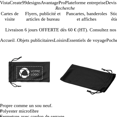
VistaCreate
99designs
AvantagePro
Plateforme entreprise
Devis
Cartes de
Flyers, publicité et
Pancartes, banderoles
Sti
visite
articles de bureau
et affiches
éti
Diapositive
Livraison 6 jours OFFERTE dès 60 € (HT). Consultez nos d
1
sur
Accueil
Objets publicitaires
Loisirs
Essentiels de voyage
Poche
1
...
Diapositive
Image
Zoom
Utilisez
Cliquez
Image
Zoom
Utilisez
Cliquez
1
zoomable
au
les
pour
zoomable
au
les
pour
sur
minimum
touches
développer
minimum
touches
développer
3
plus
plus
et
et
moins
moins
pour
pour
zoomer
zoomer
et
et
les
les
touches
touches
Propre comme un sou neuf.
fléchées
fléchées
Polyester microfibre
pour
pour
Fermeture avec cordon de serrage
faire
faire