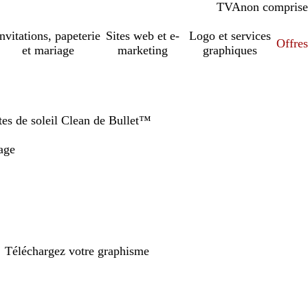
TVA
comprise
non comprise
Invitations, papeterie
Sites web et e-
Logo et services
Offres
et mariage
marketing
graphiques
tes de soleil Clean de Bullet™
age
Téléchargez votre graphisme