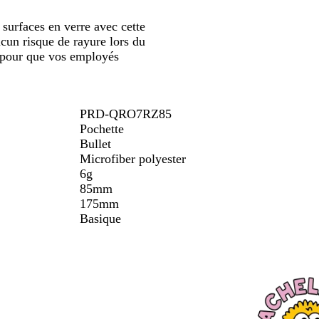
défiler
n
f
 surfaces en verre avec cette
i
l
cun risque de rayure lors du
u
 pour que vos employés
o
PRD-QRO7RZ85
Pochette
Bullet
Microfiber polyester
6g
85mm
175mm
Basique