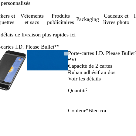
 personnalisés
ckers et
Vêtements
Produits
Cadeaux et
Packaging
quettes
et sacs
publicitaires
livres photo
élais de livraison plus rapides
ici
-cartes I.D. Please Bullet™
Image
Zoom
Utilisez
Cliquez
Image
Zoom
Utilisez
Cliquez
Porte-cartes I.D. Please Bulle
zoomable
au
les
pour
zoomable
au
les
pour
PVC
minimum
touches
développer
minimum
touches
développer
Capacité de 2 cartes
plus
plus
Ruban adhésif au dos
et
et
Voir les détails
moins
moins
Quantité
pour
pour
zoomer
zoomer
et
et
les
les
Couleur
*
Bleu roi
touches
touches
O
R
B
V
V
B
N
fléchées
fléchées
r
o
l
i
e
l
o
pour
pour
a
u
a
o
r
e
i
faire
faire
n
g
n
l
t
u
r