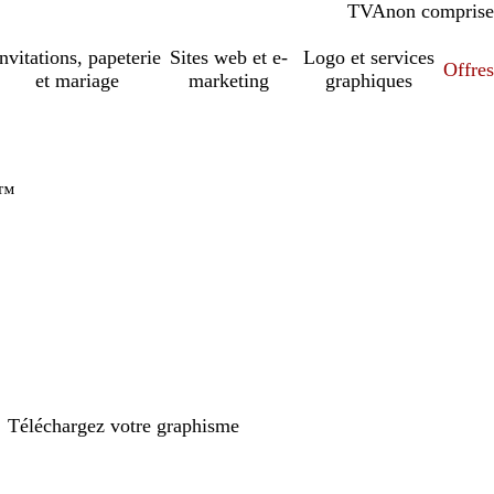
TVA
comprise
non comprise
Invitations, papeterie
Sites web et e-
Logo et services
Offres
et mariage
marketing
graphiques
t™
Téléchargez votre graphisme