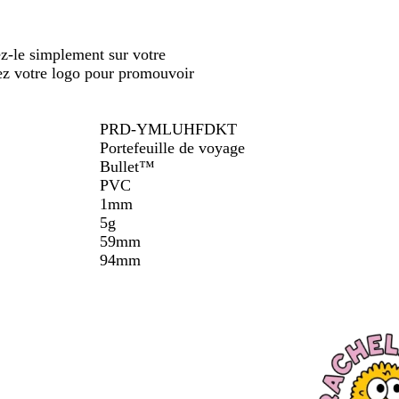
défiler
défiler
g
e
c
e
c
r
e
t
i
o
ez-le simplement sur votre
t
i
ez votre logo pour promouvoir
r
o
n
PRD-YMLUHFDKT
Portefeuille de voyage
Bullet™
PVC
1mm
5g
59mm
94mm