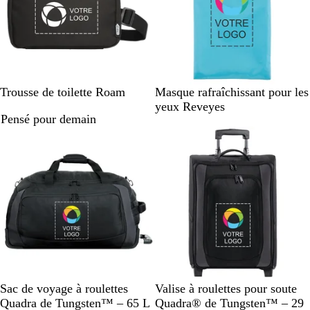
n
è
r
n
r
è
e
r
a
e
a
r
c
e
c
c
c
e
h
i
h
i
i
t
i
t
n
e
n
e
N
V
B
Trousse de toilette Roam
Masque rafraîchissant pour les
é
c
é
c
o
e
l
yeux Reveyes
h
h
Pensé pour demain
i
r
e
i
i
r
t
u
n
n
p
é
é
â
l
e
N
N
Sac de voyage à roulettes
Valise à roulettes pour soute
o
o
Quadra de Tungsten™ – 65 L
Quadra® de Tungsten™ – 29