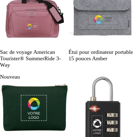
n
é
L
B
N
G
Sac de voyage American
Étui pour ordinateur portable
i
l
o
r
Tourister® SummerRide 3-
15 pouces Amber
l
e
i
i
Way
a
u
r
s
Nouveau
s
m
c
r
a
h
o
r
i
s
i
n
e
n
é
e