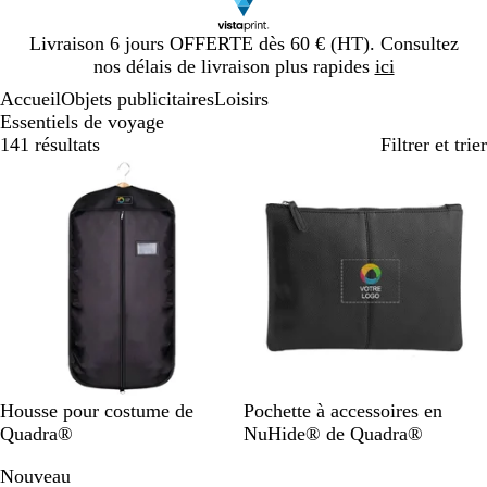
Diapositive
Livraison 6 jours OFFERTE dès 60 € (HT). Consultez
1
nos délais de livraison plus rapides
ici
sur
Accueil
Objets publicitaires
Loisirs
1
Essentiels de voyage
141 résultats
Filtrer et trier
N
N
B
Housse pour costume de
Pochette à accessoires en
o
o
r
Quadra®
NuHide® de Quadra®
i
i
u
Nouveau
r
r
n