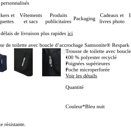
 personnalisés
ckers et
Vêtements
Produits
Cadeaux et
Packaging
quettes
et sacs
publicitaires
livres photo
élais de livraison plus rapides
ici
se de toilette avec boucle d’accrochage Samsonite® Respark
mage
oom
ilisez
iquez
Image
Zoom
Utilisez
Cliquez
Image
Zoom
Utilisez
Cliquez
Trousse de toilette avec bouc
omable
s
ur
zoomable
au
les
pour
zoomable
au
les
pour
100 % polyester recyclé
inimum
uches
velopper
minimum
touches
développer
minimum
touches
développer
Poignées supérieures
us
plus
plus
Poche microperforée
et
et
Voir les détails
oins
moins
moins
Quantité
ur
pour
pour
oomer
zoomer
zoomer
et
et
s
les
les
Couleur
*
Bleu nuit
uches
touches
touches
V
B
N
échées
fléchées
fléchées
e
l
o
e résistante.
ur
pour
pour
r
e
i
ire
faire
faire
t
u
r