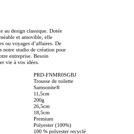
filer
défiler
défiler
b
n
o
o
u
z
u
i
o
t
t
n
le au design classique. Dotée
e
e
rméable et amovible, elle
i
des ou voyages d’affaires. De
l
s notre studio de création pour
l
otre entreprise. Besoin
e
er vie à vos idées.
PRD-FNMR0SGBJ
Trousse de toilette
Samsonite®
11,5cm
200g
26,5cm
18,5cm
Premium
Polyester (100%)
100 % polyester recyclé