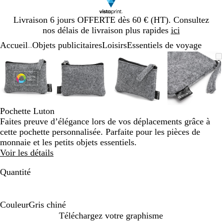
Diapositive
Livraison 6 jours OFFERTE dès 60 € (HT). Consultez
1
nos délais de livraison plus rapides
ici
sur
Accueil
Objets publicitaires
Loisirs
Essentiels de voyage
1
...
Diapositive
Image
Zoom
Utilisez
Cliquez
Image
Zoom
Utilisez
Cliquez
Image
Zoom
Utilisez
Cliquez
Image
Zoom
Utilisez
Cliquez
1
zoomable
au
les
pour
zoomable
au
les
pour
zoomable
au
les
pour
zoomab
au
les
pour
sur
minimum
touches
développer
minimum
touches
développer
minimum
touches
développer
minim
touches
dévelop
4
plus
plus
plus
plus
et
et
et
et
moins
moins
moins
moins
Pochette Luton
pour
pour
pour
pour
Faites preuve d’élégance lors de vos déplacements grâce à
zoomer
zoomer
zoomer
zoomer
cette pochette personnalisée. Parfaite pour les pièces de
et
et
et
et
monnaie et les petits objets essentiels.
les
les
les
les
Voir les détails
touches
touches
touches
touches
fléchées
fléchées
fléchées
fléchée
Quantité
pour
pour
pour
pour
faire
faire
faire
faire
défiler
défiler
défiler
défiler
Couleur
Gris chiné
G
Téléchargez votre graphisme