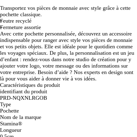
r
Transportez vos pièces de monnaie avec style grâce à cette
i
pochette classique.
s
Feutre recyclé
c
Fermeture assortie
h
Avec cette pochette personnalisée, découvrez un accessoire
i
indispensable pour ranger avec style vos pièces de monnaie
n
et vos petits objets. Elle est idéale pour le quotidien comme
é
les voyages spéciaux. De plus, la personnalisation est un jeu
d’enfant : rendez-vous dans notre studio de création pour y
ajouter votre logo, votre message ou des informations sur
votre entreprise. Besoin d’aide ? Nos experts en design sont
là pour vous aider à donner vie à vos idées.
Caractéristiques du produit
identifiant du produit
PRD-NQXNLRGOB
Type
Pochette
Nom de la marque
Stamina®
Longueur
0,5cm