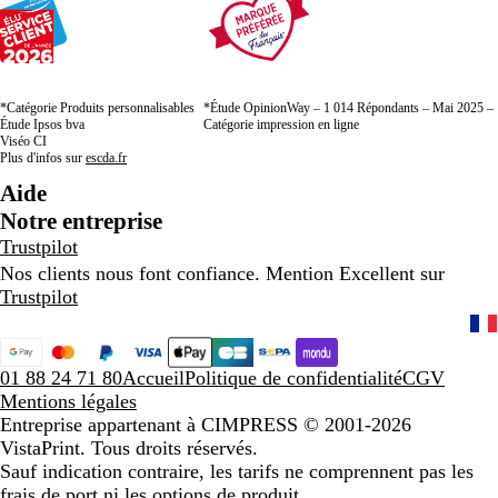
*Catégorie Produits personnalisables
*Étude OpinionWay – 1 014 Répondants – Mai 2025 –
Étude Ipsos bva
Catégorie impression en ligne
Viséo CI
Plus d'infos sur
escda.fr
Aide
Notre entreprise
Trustpilot
Nos clients nous font confiance. Mention Excellent sur
Trustpilot
01 88 24 71 80
Accueil
Politique de confidentialité
CGV
Mentions légales
Entreprise appartenant à CIMPRESS
© 2001-2026
VistaPrint. Tous droits réservés.
Sauf indication contraire, les tarifs ne comprennent pas les
frais de port ni les options de produit.