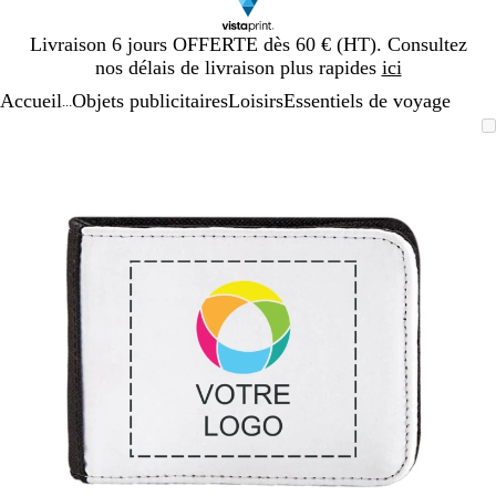
Diapositive
Livraison 6 jours OFFERTE dès 60 € (HT). Consultez
1
nos délais de livraison plus rapides
ici
sur
Accueil
Objets publicitaires
Loisirs
Essentiels de voyage
1
...
Diapositive
Image
Zoom
Utilisez
Cliquez
1
zoomable
au
les
pour
sur
minimum
touches
développer
1
plus
et
moins
pour
zoomer
et
les
touches
fléchées
pour
faire
défiler