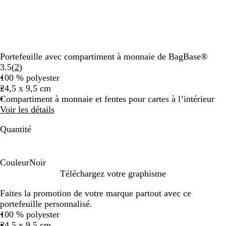
Portefeuille avec compartiment à monnaie de BagBase®
Lire
3.5
(
2
)
les
100 % polyester
2
24,5 x 9,5 cm
avis
Compartiment à monnaie et fentes pour cartes à l’intérieur
Voir les détails
Quantité
Couleur
Noir
N
Téléchargez votre graphisme
o
Faites la promotion de votre marque partout avec ce
i
portefeuille personnalisé.
r
100 % polyester
24,5 x 9,5 cm