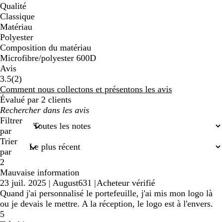
Qualité
Classique
Matériau
Polyester
Composition du matériau
Microfibre/polyester 600D
Avis
2
3.5
(
2
)
avis
Comment nous collectons et présentons les avis
Évalué par 2 clients
Mes
recherches
Filtrer
saisies
par
Trier
par
2
Mauvaise information
23 juil. 2025
|
August631
|
Acheteur vérifié
Quand j'ai personnalisé le portefeuille, j'ai mis mon logo là
ou je devais le mettre. A la réception, le logo est à l'envers.
5