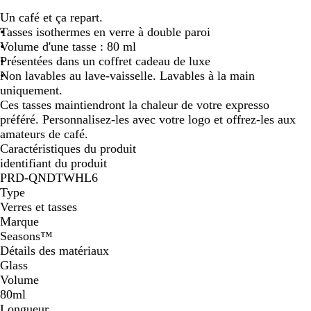
r
Un café et ça repart.
a
Tasses isothermes en verre à double paroi
n
Volume d'une tasse : 80 ml
s
Présentées dans un coffret cadeau de luxe
p
Non lavables au lave-vaisselle. Lavables à la main
a
uniquement.
r
Ces tasses maintiendront la chaleur de votre expresso
e
préféré. Personnalisez-les avec votre logo et offrez-les aux
n
amateurs de café.
t
Caractéristiques du produit
identifiant du produit
PRD-QNDTWHL6
Type
Verres et tasses
Marque
Seasons™
Détails des matériaux
Glass
Volume
80ml
Longueur