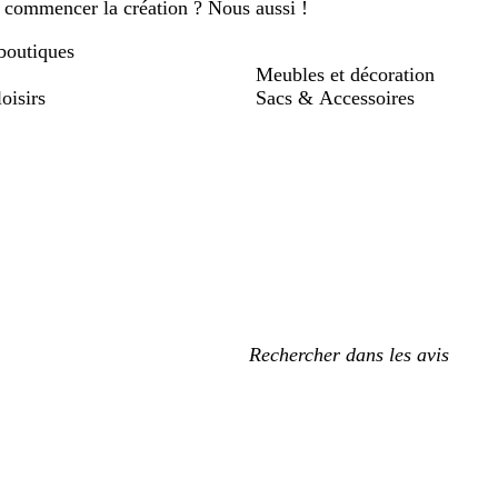
 à commencer la création ? Nous aussi !
boutiques
Meubles et décoration
loisirs
Sacs & Accessoires
Mes
recherches
saisies