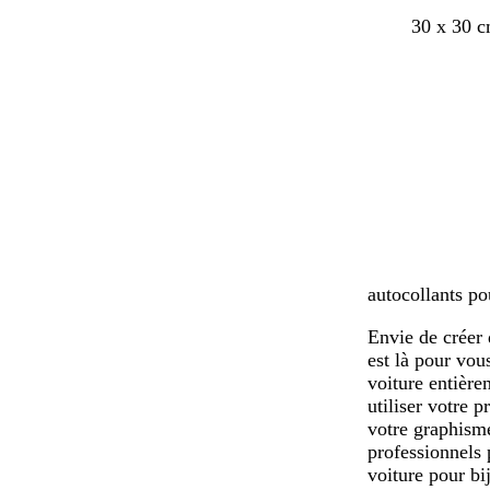
r
b
b
f
v
30 x 30 
o
l
l
a
e
s
e
a
u
r
e
u
n
v
t
c
c
c
e
o
l
l
l
a
a
i
i
i
v
r
r
e
autocollants po
Envie de créer 
est là pour vo
voiture entière
utiliser votre 
votre graphisme
professionnels 
voiture pour bi