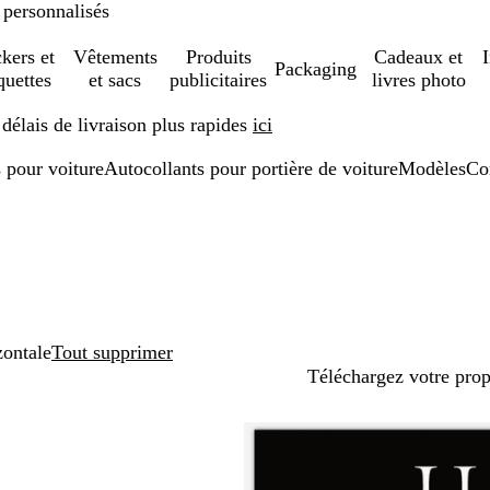
 personnalisés
ckers et
Vêtements
Produits
Cadeaux et
Packaging
quettes
et sacs
publicitaires
livres photo
élais de livraison plus rapides
ici
 pour voiture
Autocollants pour portière de voiture
Modèles
Co
zontale
Tout supprimer
Téléchargez votre pro