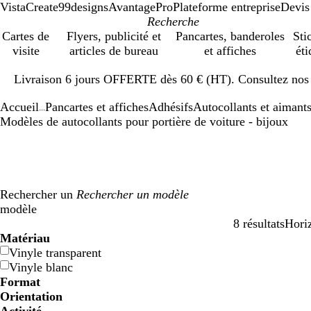
VistaCreate
99designs
AvantagePro
Plateforme entreprise
Devis
Cartes de
Flyers, publicité et
Pancartes, banderoles
Sti
visite
articles de bureau
et affiches
éti
Diapositive
Livraison 6 jours OFFERTE dès 60 € (HT). Consultez nos d
1
sur
Accueil
Pancartes et affiches
Adhésifs
Autocollants et aimants
1
...
Modèles de autocollants pour portière de voiture - bijoux
Rechercher un
modèle
8 résultats
Hori
Filtres
Matériau
Vinyle transparent
Vinyle blanc
Format
Orientation