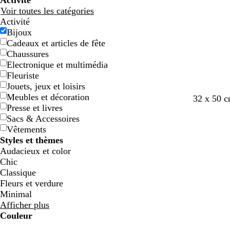
Activité
Voir toutes les catégories
Activité
Bijoux
Cadeaux et articles de fête
Chaussures
Electronique et multimédia
Fleuriste
Jouets, jeux et loisirs
Meubles et décoration
32 x 50 
Presse et livres
Sacs & Accessoires
Vêtements
Styles et thèmes
Audacieux et color
Chic
Classique
Fleurs et verdure
Minimal
Afficher plus
Couleur
B
B
V
V
J
J
O
O
R
R
G
G
B
B
N
N
M
M
C
C
V
V
R
R