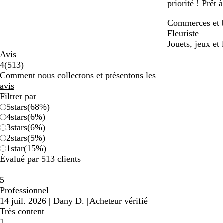
priorité ! Prêt
Commerces et 
Fleuriste
Jouets, jeux et 
Avis
513
4
(
513
)
avis
Comment nous collectons et présentons les
avis
Filtrer par
5
stars
(
68
%)
4
stars
(
6
%)
3
stars
(
6
%)
2
stars
(
5
%)
1
star
(
15
%)
Évalué par 513 clients
5
Professionnel
14 juil. 2026
|
Dany D.
|
Acheteur vérifié
Très content
1