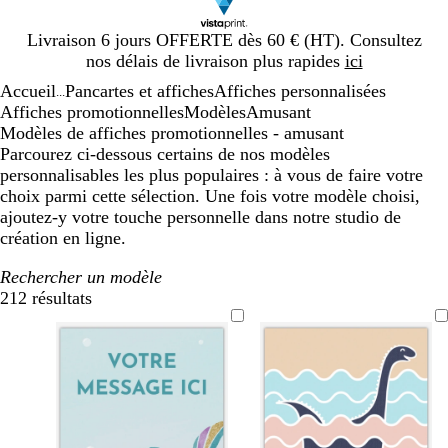
Diapositive
Livraison 6 jours OFFERTE dès 60 € (HT). Consultez
1
nos délais de livraison plus rapides
ici
sur
Accueil
Pancartes et affiches
Affiches personnalisées
1
...
Affiches promotionnelles
Modèles
Amusant
Modèles de affiches promotionnelles - amusant
Parcourez ci-dessous certains de nos modèles
personnalisables les plus populaires : à vous de faire votre
choix parmi cette sélection. Une fois votre modèle choisi,
ajoutez-y votre touche personnelle dans notre studio de
création en ligne.
Rechercher un modèle
212 résultats
Filtres