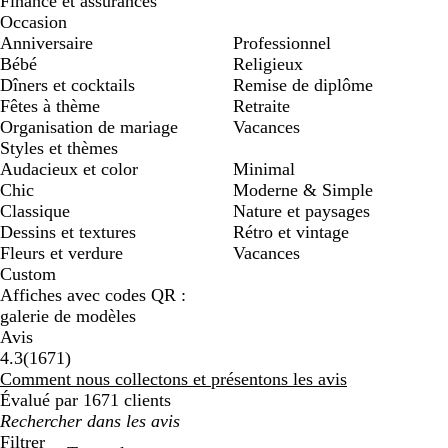
Finance et assurances
Occasion
Anniversaire
Professionnel
Bébé
Religieux
Dîners et cocktails
Remise de diplôme
Fêtes à thème
Retraite
Organisation de mariage
Vacances
Styles et thèmes
Audacieux et color
Minimal
Chic
Moderne & Simple
Classique
Nature et paysages
Dessins et textures
Rétro et vintage
Fleurs et verdure
Vacances
Custom
Affiches avec codes QR :
galerie de modèles
Avis
1671
4.3
(
1671
)
avis
Comment nous collectons et présentons les avis
Évalué par 1671 clients
Mes
recherches
Filtrer