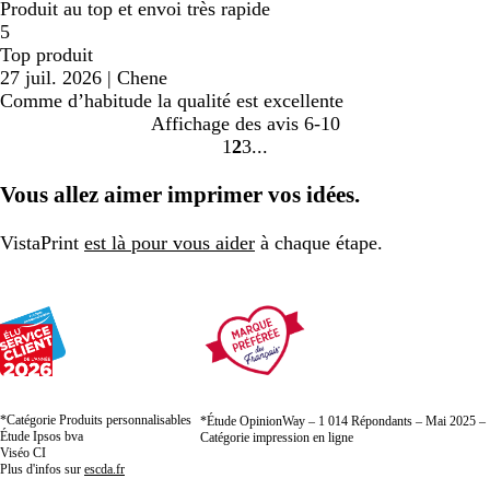
Produit au top et envoi très rapide
5
Top produit
27 juil. 2026
|
Chene
Comme d’habitude la qualité est excellente
Affichage des avis
6-10
1
2
3
Accéder
Accéder
Accéder
à
à
à
Vous allez aimer imprimer vos idées.
la
la
la
page
page
page
VistaPrint
est là pour vous aider
à chaque étape.
*Catégorie Produits personnalisables
*Étude OpinionWay – 1 014 Répondants – Mai 2025 –
Étude Ipsos bva
Catégorie impression en ligne
Viséo CI
Plus d'infos sur
escda.fr