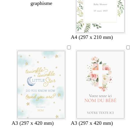
graphisme
A4 (297 x 210 mm)
b
b
b
A3 (297 x 420 mm)
A3 (297 x 420 mm)
l
l
l