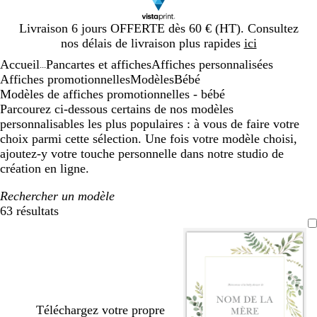
Diapositive
Livraison 6 jours OFFERTE dès 60 € (HT). Consultez
1
nos délais de livraison plus rapides
ici
sur
Accueil
Pancartes et affiches
Affiches personnalisées
1
...
Affiches promotionnelles
Modèles
Bébé
Modèles de affiches promotionnelles - bébé
Parcourez ci-dessous certains de nos modèles
personnalisables les plus populaires : à vous de faire votre
choix parmi cette sélection. Une fois votre modèle choisi,
ajoutez-y votre touche personnelle dans notre studio de
création en ligne.
Rechercher un modèle
63 résultats
Filtres
Téléchargez votre propre