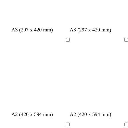
A3 (297 x 420 mm)
A3 (297 x 420 mm)
Chargement
Chargement
b
c
v
g
A2 (420 x 594 mm)
A2 (420 x 594 mm)
l
r
e
r
e
è
r
i