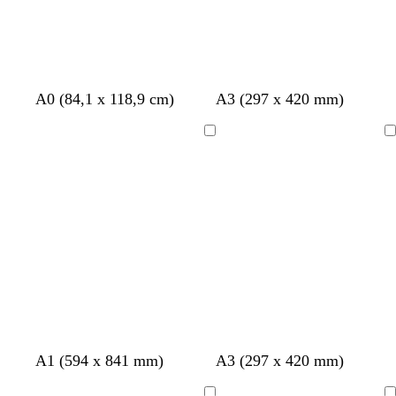
r
b
A0 (84,1 x 118,9 cm)
A3 (297 x 420 mm)
o
l
s
a
Chargement
Chargement
e
n
c
c
l
a
i
r
g
b
A1 (594 x 841 mm)
A3 (297 x 420 mm)
r
l