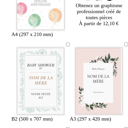
Obtenez un graphisme
professionnel créé de
toutes pièces
À partir de 12,10 €
A4 (297 x 210 mm)
b
b
b
b
b
g
v
b
B2 (500 x 707 mm)
A3 (297 x 420 mm)
l
l
l
l
l
r
e
l