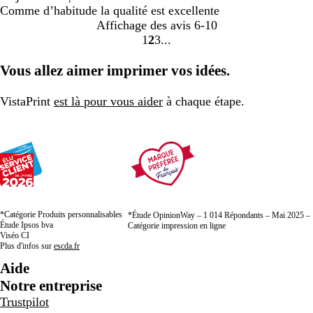
Comme d’habitude la qualité est excellente
Affichage des avis
6-10
1
2
3
Accéder
Accéder
Accéder
à
à
à
Vous allez aimer imprimer vos idées.
la
la
la
page
page
page
VistaPrint
est là pour vous aider
à chaque étape.
*Catégorie Produits personnalisables
*Étude OpinionWay – 1 014 Répondants – Mai 2025 –
Étude Ipsos bva
Catégorie impression en ligne
Viséo CI
Plus d'infos sur
escda.fr
Aide
Notre entreprise
Trustpilot