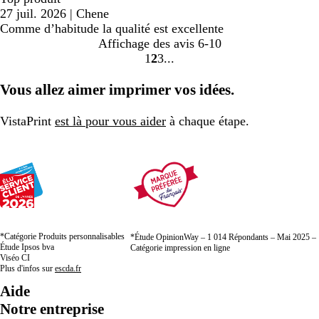
27 juil. 2026
|
Chene
Comme d’habitude la qualité est excellente
Affichage des avis
6-10
1
2
3
aller
aller
aller
à
à
à
Vous allez aimer imprimer vos idées.
la
la
la
page
page
page
VistaPrint
est là pour vous aider
à chaque étape.
1
2
3
*Catégorie Produits personnalisables
*Étude OpinionWay – 1 014 Répondants – Mai 2025 –
Étude Ipsos bva
Catégorie impression en ligne
Viséo CI
Plus d'infos sur
escda.fr
Aide
Notre entreprise