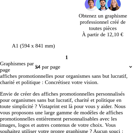
i
ê
r
t
Obtenez un graphisme
professionnel créé de
toutes pièces
À partir de 12,10 €
b
g
c
a
a
f
A1 (594 x 841 mm)
l
r
r
c
c
a
1
a
i
è
i
i
u
Page
Graphismes par
n
s
m
e
e
v
1
page
c
c
e
r
r
e
affiches promotionnelles pour organismes sans but lucratif,
l
charité et politique : Concrétisez votre vision.
a
i
Envie de créer des affiches promotionnelles personnalisés
r
pour organismes sans but lucratif, charité et politique en
toute simplicité ? Vistaprint est là pour vous y aider. Nous
vous proposons une large gamme de modèles de affiches
promotionnelles entièrement personnalisables avec les
images, logos et autres contenus de votre choix. Vous
souhaitez utiliser votre propre graphisme ? Aucun souci :