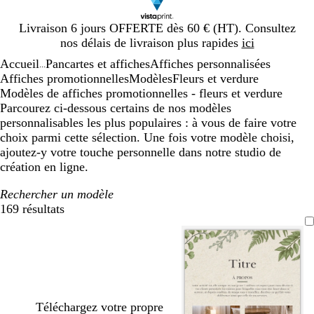
Diapositive
Livraison 6 jours OFFERTE dès 60 € (HT). Consultez
1
nos délais de livraison plus rapides
ici
sur
Accueil
Pancartes et affiches
Affiches personnalisées
1
...
Affiches promotionnelles
Modèles
Fleurs et verdure
Modèles de affiches promotionnelles - fleurs et verdure
Parcourez ci-dessous certains de nos modèles
personnalisables les plus populaires : à vous de faire votre
choix parmi cette sélection. Une fois votre modèle choisi,
ajoutez-y votre touche personnelle dans notre studio de
création en ligne.
Rechercher un modèle
169 résultats
Filtres
Téléchargez votre propre