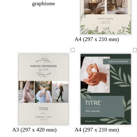
graphisme
c
v
n
A4 (297 x 210 mm)
r
e
o
è
r
i
m
t
r
e
f
o
r
ê
t
g
c
f
f
m
A3 (297 x 420 mm)
A4 (297 x 210 mm)
r
r
a
a
a