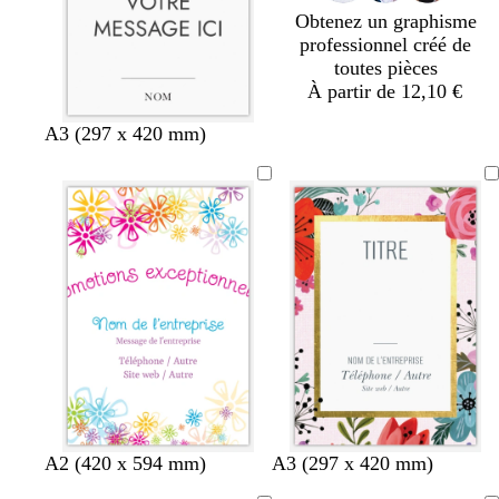
Obtenez un graphisme
professionnel créé de
toutes pièces
À partir de 12,10 €
A3 (297 x 420 mm)
b
g
v
n
v
A2 (420 x 594 mm)
A3 (297 x 420 mm)
l
r
i
o
e