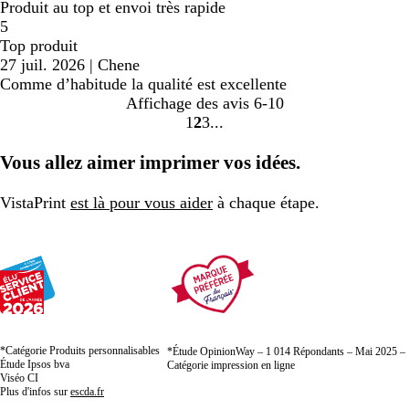
Produit au top et envoi très rapide
5
Top produit
27 juil. 2026
|
Chene
Comme d’habitude la qualité est excellente
Affichage des avis
6-10
1
2
3
Accéder
Accéder
Accéder
à
à
à
Vous allez aimer imprimer vos idées.
la
la
la
page
page
page
VistaPrint
est là pour vous aider
à chaque étape.
*Catégorie Produits personnalisables
*Étude OpinionWay – 1 014 Répondants – Mai 2025 –
Étude Ipsos bva
Catégorie impression en ligne
Viséo CI
Plus d'infos sur
escda.fr