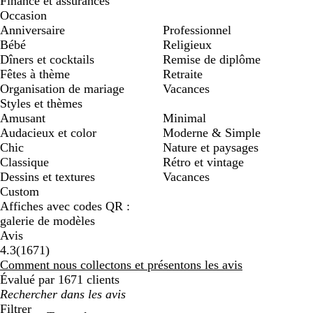
Finance et assurances
Occasion
Anniversaire
Professionnel
Bébé
Religieux
Dîners et cocktails
Remise de diplôme
Fêtes à thème
Retraite
Organisation de mariage
Vacances
Styles et thèmes
Amusant
Minimal
Audacieux et color
Moderne & Simple
Chic
Nature et paysages
Classique
Rétro et vintage
Dessins et textures
Vacances
Custom
Affiches avec codes QR :
galerie de modèles
Avis
1671
4.3
(
1671
)
avis
Comment nous collectons et présentons les avis
Évalué par 1671 clients
Mes
recherches
Filtrer