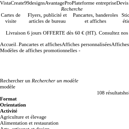
VistaCreate
99designs
AvantagePro
Plateforme entreprise
Devis
Cartes de
Flyers, publicité et
Pancartes, banderoles
Sti
visite
articles de bureau
et affiches
éti
Diapositive
Livraison 6 jours OFFERTE dès 60 € (HT). Consultez nos d
1
sur
Accueil
Pancartes et affiches
Affiches personnalisées
Affiches
1
...
Modèles de affiches promotionnelles -
Rechercher un
modèle
108 résultats
ho
Filtres
Format
Orientation
Activité
Agriculture et élevage
Alimentation et restauration