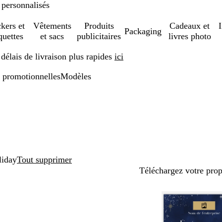
 personnalisés
ckers et
Vêtements
Produits
Cadeaux et
Packaging
quettes
et sacs
publicitaires
livres photo
élais de livraison plus rapides
ici
 promotionnelles
Modèles
liday
Tout supprimer
Téléchargez votre pro