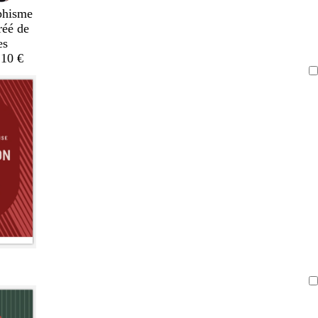
phisme
réé de
es
,10 €