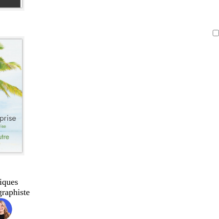
iques
graphiste