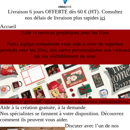
Diapositive
Livraison 6 jours OFFERTE dès 60 € (HT). Consultez
1
nos délais de livraison plus rapides
ici
sur
Accueil
1
Aide et services graphiques pour les fêtes
Notre équipe compétente vous aide à créer de superbes
produits pour les fêtes, des cartes personnalisées aux cadeaux
qui ont véritablement du sens.
Assistance gratuite
Contactez-nous
Graphismes personnalisés
C
Aide à la création gratuite, à la demande
Nos spécialistes se tiennent à votre disposition. Découvrez
comment ils peuvent vous aider.
Discuter avec l’un de nos