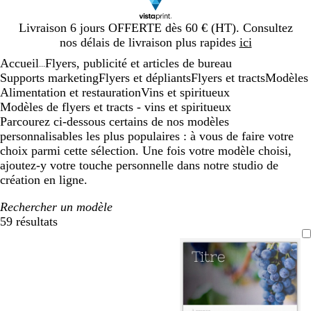
Diapositive
Livraison 6 jours OFFERTE dès 60 € (HT). Consultez
1
nos délais de livraison plus rapides
ici
sur
Accueil
Flyers, publicité et articles de bureau
1
...
Supports marketing
Flyers et dépliants
Flyers et tracts
Modèles
Alimentation et restauration
Vins et spiritueux
Modèles de flyers et tracts - vins et spiritueux
Parcourez ci-dessous certains de nos modèles
personnalisables les plus populaires : à vous de faire votre
choix parmi cette sélection. Une fois votre modèle choisi,
ajoutez-y votre touche personnelle dans notre studio de
création en ligne.
Rechercher un modèle
59 résultats
Filtres