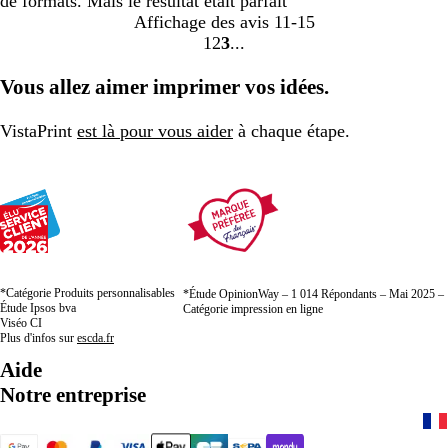
de formats. Mais le résultat était parfait
Affichage des avis
11-15
1
2
3
Accéder
Accéder
Accéder
à
à
à
Vous allez aimer imprimer vos idées.
la
la
la
page
page
page
VistaPrint
est là pour vous aider
à chaque étape.
*Catégorie Produits personnalisables
*Étude OpinionWay – 1 014 Répondants – Mai 2025 –
Étude Ipsos bva
Catégorie impression en ligne
Viséo CI
Plus d'infos sur
escda.fr
Aide
Notre entreprise