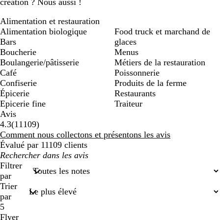
création ? Nous aussi !
Alimentation et restauration
Alimentation biologique
Food truck et marchand de
Bars
glaces
Boucherie
Menus
Boulangerie/pâtisserie
Métiers de la restauration
Café
Poissonnerie
Confiserie
Produits de la ferme
Épicerie
Restaurants
Epicerie fine
Traiteur
Avis
11109
4.3
(
11109
)
avis
Comment nous collectons et présentons les avis
Évalué par 11109 clients
Mes
recherches
Filtrer
saisies
par
Trier
par
5
Flyer