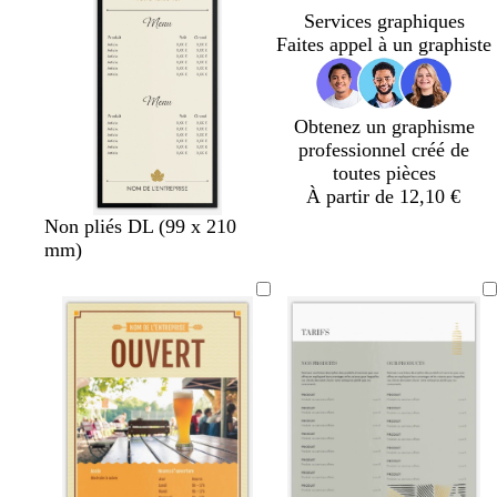
n
e
a
Services graphiques
a
a
i
Faites appel à un graphiste
r
u
r
d
Obtenez un graphisme
professionnel créé de
toutes pièces
À partir de 12,10 €
c
b
f
f
b
Non pliés DL (99 x 210
r
l
a
a
l
mm)
è
a
u
u
a
m
n
v
v
n
e
c
e
e
c