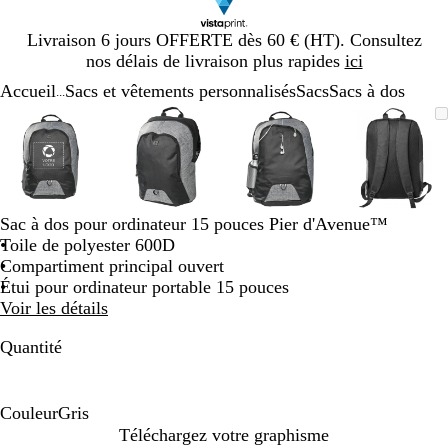
Diapositive
Livraison 6 jours OFFERTE dès 60 € (HT). Consultez
1
nos délais de livraison plus rapides
ici
sur
Accueil
Sacs et vêtements personnalisés
Sacs
Sacs à dos
1
...
Diapositive
Image
Zoom
Utilisez
Cliquez
Image
Zoom
Utilisez
Cliquez
Image
Zoom
Utilisez
Cliquez
Image
Zoom
Utilisez
Cliquez
1
zoomable
au
les
pour
zoomable
au
les
pour
zoomable
au
les
pour
zoomab
au
les
pour
sur
minimum
touches
développer
minimum
touches
développer
minimum
touches
développer
minim
touches
dévelop
4
plus
plus
plus
plus
et
et
et
et
moins
moins
moins
moins
Sac à dos pour ordinateur 15 pouces Pier d'Avenue™
pour
pour
pour
pour
Toile de polyester 600D
zoomer
zoomer
zoomer
zoomer
Compartiment principal ouvert
et
et
et
et
Étui pour ordinateur portable 15 pouces
les
les
les
les
Voir les détails
touches
touches
touches
touches
fléchées
fléchées
fléchées
fléchée
Quantité
pour
pour
pour
pour
faire
faire
faire
faire
défiler
défiler
défiler
défiler
Couleur
Gris
G
Téléchargez votre graphisme