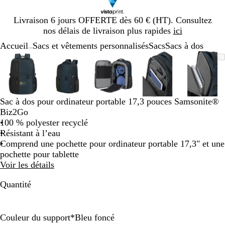
Diapositive
Livraison 6 jours OFFERTE dès 60 € (HT). Consultez
1
nos délais de livraison plus rapides
ici
sur
Accueil
Sacs et vêtements personnalisés
Sacs
Sacs à dos
1
...
Diapositive
Image
Zoom
Utilisez
Cliquez
Image
Zoom
Utilisez
Cliquez
Image
Zoom
Utilisez
Cliquez
Image
Zoom
Utilisez
Cliquez
Image
Zoom
Utilis
Cliqu
1
zoomable
au
les
pour
zoomable
au
les
pour
zoomable
au
les
pour
zoomable
au
les
pour
zooma
au
les
pour
sur
minimum
touches
développer
minimum
touches
développer
minimum
touches
développer
minimum
touches
développer
mini
touch
dével
5
plus
plus
plus
plus
plus
et
et
et
et
et
Sac à dos pour ordinateur portable 17,3 pouces Samsonite®
moins
moins
moins
moins
moins
Biz2Go
pour
pour
pour
pour
pour
100 % polyester recyclé
zoomer
zoomer
zoomer
zoomer
zoome
Résistant à l’eau
et
et
et
et
et
Comprend une pochette pour ordinateur portable 17,3" et une
les
les
les
les
les
pochette pour tablette
touches
touches
touches
touches
touch
Voir les détails
fléchées
fléchées
fléchées
fléchées
fléché
pour
pour
pour
pour
pour
Quantité
faire
faire
faire
faire
faire
défiler
défiler
défiler
défiler
défile
Couleur du support
*
Bleu foncé