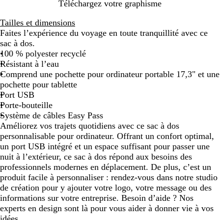
N
B
Téléchargez votre graphisme
o
l
Tailles et dimensions
i
e
Faites l’expérience du voyage en toute tranquillité avec ce
r
u
sac à dos.
f
100 % polyester recyclé
o
Résistant à l’eau
n
Comprend une pochette pour ordinateur portable 17,3" et une
c
pochette pour tablette
é
Port USB
Porte-bouteille
Système de câbles Easy Pass
Améliorez vos trajets quotidiens avec ce sac à dos
personnalisable pour ordinateur. Offrant un confort optimal,
un port USB intégré et un espace suffisant pour passer une
nuit à l’extérieur, ce sac à dos répond aux besoins des
professionnels modernes en déplacement. De plus, c’est un
produit facile à personnaliser : rendez-vous dans notre studio
de création pour y ajouter votre logo, votre message ou des
informations sur votre entreprise. Besoin d’aide ? Nos
experts en design sont là pour vous aider à donner vie à vos
idées.