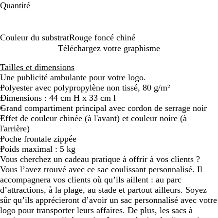
Quantité
Couleur du substrat
Rouge foncé chiné
R
Téléchargez votre graphisme
o
Tailles et dimensions
u
Une publicité ambulante pour votre logo.
g
Polyester avec polypropylène non tissé, 80 g/m²
e
Dimensions : 44 cm H x 33 cm l
f
Grand compartiment principal avec cordon de serrage noir
o
Effet de couleur chinée (à l'avant) et couleur noire (à
n
l'arrière)
c
Poche frontale zippée
é
Poids maximal : 5 kg
c
Vous cherchez un cadeau pratique à offrir à vos clients ?
h
Vous l’avez trouvé avec ce sac coulissant personnalisé. Il
i
accompagnera vos clients où qu’ils aillent : au parc
n
d’attractions, à la plage, au stade et partout ailleurs. Soyez
é
sûr qu’ils apprécieront d’avoir un sac personnalisé avec votre
logo pour transporter leurs affaires. De plus, les sacs à