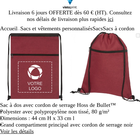
Diapositive
Livraison 6 jours OFFERTE dès 60 € (HT). Consultez
1
nos délais de livraison plus rapides
ici
sur
Accueil
Sacs et vêtements personnalisés
Sacs
Sacs à cordon
1
...
Diapositive
Image
Zoom
Utilisez
Cliquez
Image
Zoom
Utilisez
Cliquez
1
zoomable
au
les
pour
zoomable
au
les
pour
sur
minimum
touches
développer
minimum
touches
développer
2
plus
plus
et
et
moins
moins
pour
pour
zoomer
zoomer
et
et
les
les
touches
touches
Sac à dos avec cordon de serrage Hoss de Bullet™
fléchées
fléchées
Polyester avec polypropylène non tissé, 80 g/m²
pour
pour
Dimensions : 44 cm H x 33 cm l
faire
faire
Grand compartiment principal avec cordon de serrage noir
défiler
défiler
Voir les détails