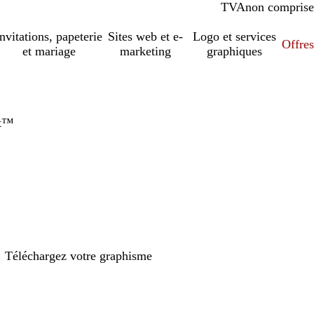
TVA
comprise
non comprise
Invitations, papeterie
Sites web et e-
Logo et services
Offres
et mariage
marketing
graphiques
et™
Téléchargez votre graphisme