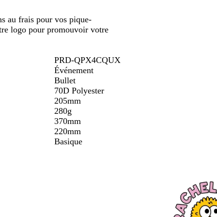
ler
défiler
/
s au frais pour vos pique-
b
otre logo pour promouvoir votre
l
a
n
PRD-QPX4CQUX
c
Événement
Bullet
70D Polyester
205mm
280g
370mm
220mm
Basique