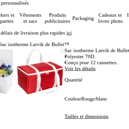
 personnalisés
ckers et
Vêtements
Produits
Cadeaux et
Packaging
quettes
et sacs
publicitaires
livres photo
élais de livraison plus rapides
ici
Sac isotherme Larvik de Bullet™
ge
om
isez
quez
Image
Zoom
Utilisez
Cliquez
Sac isotherme Larvik de Bull
mable
r
zoomable
au
les
pour
Polyester 70D.
nimum
ches
elopper
minimum
touches
développer
Conçu pour 12 cannettes.
s
plus
Voir les détails
et
Quantité
ns
moins
r
pour
mer
zoomer
et
Couleur
Rouge/blanc
les
R
ches
touches
o
Tailles et dimensions
hées
fléchées
u
r
pour
g
e
faire
e