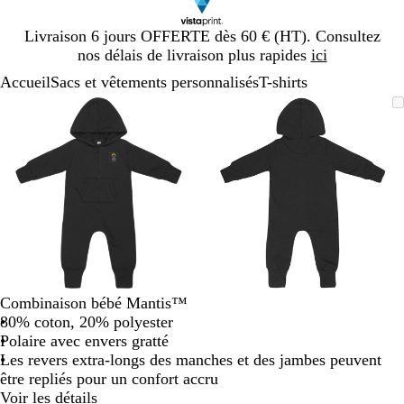
Diapositive
Livraison 6 jours OFFERTE dès 60 € (HT). Consultez
1
nos délais de livraison plus rapides
ici
sur
Accueil
Sacs et vêtements personnalisés
T-shirts
1
Diapositive
Image
Zoom
Utilisez
Cliquez
Image
Zoom
Utilisez
Cliquez
1
zoomable
au
les
pour
zoomable
au
les
pour
sur
minimum
touches
développer
minimum
touches
développer
2
plus
plus
et
et
moins
moins
pour
pour
zoomer
zoomer
et
et
les
les
touches
touches
Combinaison bébé Mantis™
fléchées
fléchées
80% coton, 20% polyester
pour
pour
Polaire avec envers gratté
faire
faire
Les revers extra-longs des manches et des jambes peuvent
défiler
défiler
être repliés pour un confort accru
Voir les détails