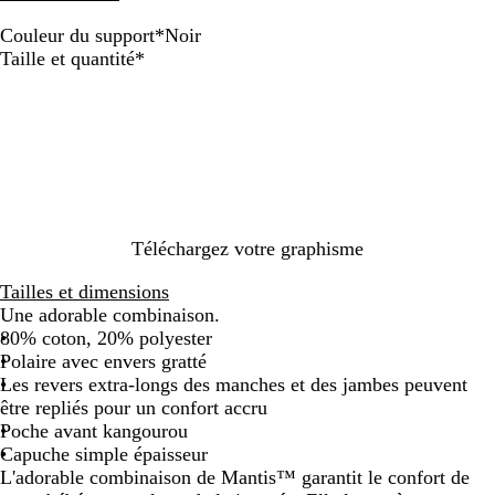
Couleur du support
*
Noir
G
N
B
Obligatoire
Taille et quantité
*
r
o
l
i
i
e
s
r
u
c
m
h
a
i
r
n
i
é
n
Téléchargez votre graphisme
m
e
é
Tailles et dimensions
l
Une adorable combinaison.
a
80% coton, 20% polyester
n
Polaire avec envers gratté
g
Les revers extra-longs des manches et des jambes peuvent
é
être repliés pour un confort accru
Poche avant kangourou
Capuche simple épaisseur
L'adorable combinaison de Mantis™ garantit le confort de