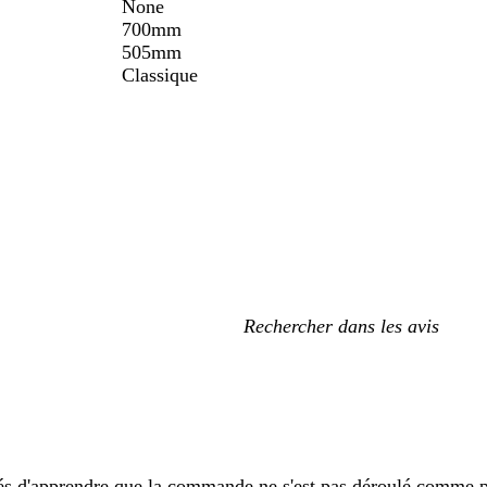
None
700mm
505mm
Classique
Mes
recherches
saisies
 d'apprendre que la commande ne s'est pas déroulé comme pré