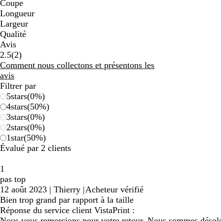
Coupe
Longueur
Largeur
Qualité
Avis
2
2.5
(
2
)
avis
Comment nous collectons et présentons les
avis
Filtrer par
5
stars
(
0
%)
4
stars
(
50
%)
3
stars
(
0
%)
2
stars
(
0
%)
1
star
(
50
%)
Évalué par 2 clients
1
pas top
12 août 2023
|
Thierry
|
Acheteur vérifié
Bien trop grand par rapport à la taille
Réponse du service client VistaPrint :
Nous vous remercions pour votre retour. Nous sommes désolés