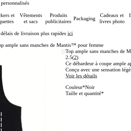
 personnalisés
ckers et
Vêtements
Produits
Cadeaux et
Packaging
quettes
et sacs
publicitaires
livres photo
élais de livraison plus rapides
ici
op ample sans manches de Mantis™ pour femme
Top ample sans manches de 
Lire
2.5
(
2
)
les
Ce débardeur à coupe ample app
2
Conçu avec une sensation légèr
avis
Voir les détails
Couleur
*
Noir
B
N
B
G
O
Obligatoire
Taille et quantité
*
e
o
l
r
l
i
i
a
i
i
g
r
n
s
v
e
c
a
e
m
n
é
t