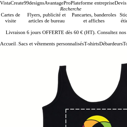
VistaCreate
99designs
AvantagePro
Plateforme entreprise
Devis
Cartes de
Flyers, publicité et
Pancartes, banderoles
Sti
visite
articles de bureau
et affiches
éti
Diapositive
Livraison 6 jours OFFERTE dès 60 € (HT). Consultez nos d
1
sur
Accueil
Sacs et vêtements personnalisés
T-shirts
Débardeurs
T
1
...
Diapositive
Image
Zoom
Utilisez
Cliquez
1
zoomable
au
les
pour
sur
minimum
touches
développer
1
plus
et
moins
pour
zoomer
et
les
touches
fléchées
pour
faire