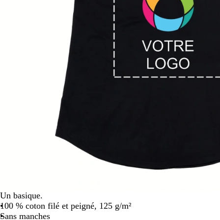
défiler
Un basique.
100 % coton filé et peigné, 125 g/m²
Sans manches