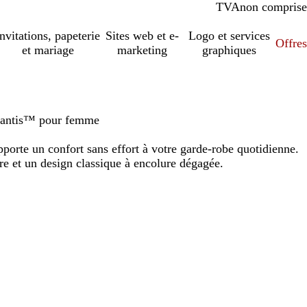
TVA
comprise
non comprise
Invitations, papeterie
Sites web et e-
Logo et services
Offres
et mariage
marketing
graphiques
Mantis™ pour femme
orte un confort sans effort à votre garde-robe quotidienne.
e et un design classique à encolure dégagée.