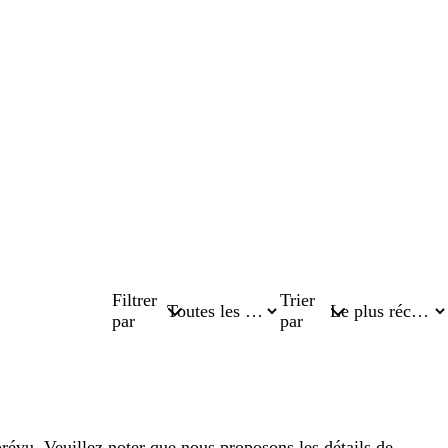
Filtrer
Trier
par
par
vu. Veuillez noter que nous proposons les détails de