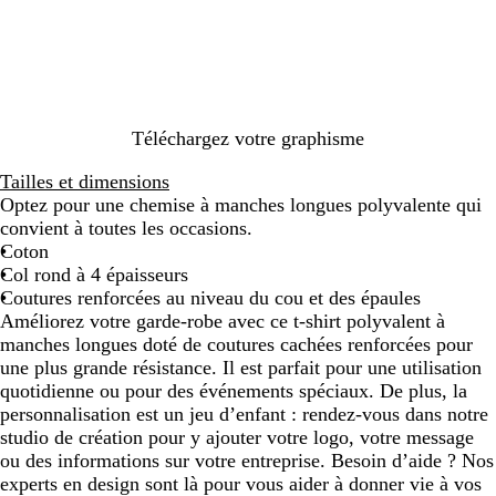
i
e
m
r
u
i
n
r
p
i
t
n
i
i
ê
n
e
é
m
s
t
e
i
e
e
l
l
Téléchargez votre graphisme
e
Tailles et dimensions
Optez pour une chemise à manches longues polyvalente qui
convient à toutes les occasions.
Coton
Col rond à 4 épaisseurs
Coutures renforcées au niveau du cou et des épaules
Améliorez votre garde-robe avec ce t-shirt polyvalent à
manches longues doté de coutures cachées renforcées pour
une plus grande résistance. Il est parfait pour une utilisation
quotidienne ou pour des événements spéciaux. De plus, la
personnalisation est un jeu d’enfant : rendez-vous dans notre
studio de création pour y ajouter votre logo, votre message
ou des informations sur votre entreprise. Besoin d’aide ? Nos
experts en design sont là pour vous aider à donner vie à vos