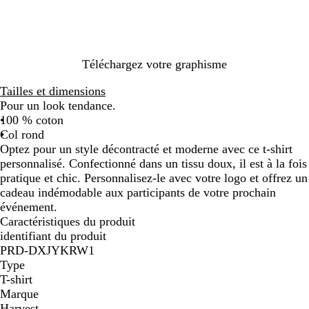
M
y
e
e
k
e
P
r
l
i
B
a
n
l
n
k
u
Téléchargez votre graphisme
g
e
e
Tailles et dimensions
Pour un look tendance.
100 % coton
Col rond
Optez pour un style décontracté et moderne avec ce t-shirt
personnalisé. Confectionné dans un tissu doux, il est à la fois
pratique et chic. Personnalisez-le avec votre logo et offrez un
cadeau indémodable aux participants de votre prochain
événement.
Caractéristiques du produit
identifiant du produit
PRD-DXJYKRW1
Type
T-shirt
Marque
Harvest