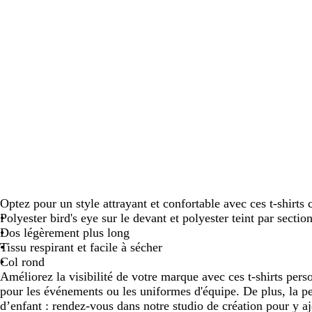
défiler
défiler
défiler
défiler
défiler
défil
Optez pour un style attrayant et confortable avec ces t-shirts 
Polyester bird's eye sur le devant et polyester teint par secti
Dos légèrement plus long
Tissu respirant et facile à sécher
Col rond
Améliorez la visibilité de votre marque avec ces t-shirts pers
pour les événements ou les uniformes d'équipe. De plus, la pe
d’enfant : rendez-vous dans notre studio de création pour y aj