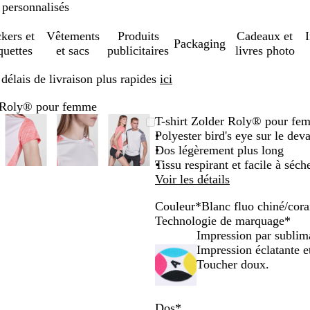
 personnalisés
ckers et
Vêtements
Produits
Cadeaux et
Packaging
quettes
et sacs
publicitaires
livres photo
élais de livraison plus rapides
ici
r Roly® pour femme
e
m
sez
uez
Image
Zoom
Utilisez
Cliquez
Image
Zoom
Utilisez
Cliquez
Image
Zoom
Utilisez
Cliquez
T-shirt Zolder Roly® pour fe
able
zoomable
au
les
pour
zoomable
au
les
pour
zoomable
au
les
pour
Polyester bird's eye sur le dev
imum
hes
lopper
minimum
touches
développer
minimum
touches
développer
minimum
touches
développer
Dos légèrement plus long
plus
plus
plus
Tissu respirant et facile à séch
et
et
et
Voir les détails
s
moins
moins
moins
Couleur
*
Blanc fluo chiné/cora
pour
pour
pour
B
B
J
T
Technologie de marquage
*
er
zoomer
zoomer
zoomer
l
l
a
u
Impression par sublim
et
et
et
a
a
u
r
Impression éclatante 
les
les
les
n
n
n
q
Toucher doux.
hes
touches
touches
touches
c
c
e
u
ées
fléchées
fléchées
fléchées
f
/
f
o
pour
pour
pour
l
n
l
i
Dos
*
faire
faire
faire