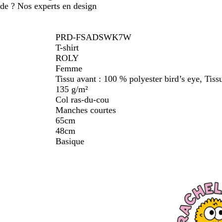
ide ? Nos experts en design
PRD-FSADSWK7W
T-shirt
ROLY
Femme
Tissu avant : 100 % polyester bird’s eye, Tissu
135 g/m²
Col ras-du-cou
Manches courtes
65cm
48cm
Basique