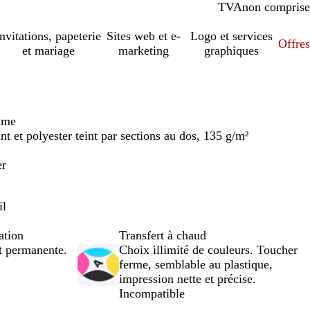
TVA
comprise
non comprise
Invitations, papeterie
Sites web et e-
Logo et services
Offres
et mariage
marketing
graphiques
mme
ant et polyester teint par sections au dos, 135 g/m²
er
il
ation
Transfert à chaud
et permanente.
Choix illimité de couleurs. Toucher
ferme, semblable au plastique,
impression nette et précise.
Incompatible