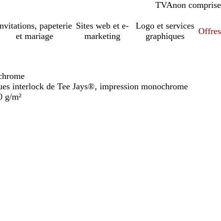
TVA
comprise
non comprise
Invitations, papeterie
Sites web et e-
Logo et services
Offres
et mariage
marketing
graphiques
ochrome
ues interlock de Tee Jays®, impression monochrome
0 g/m²