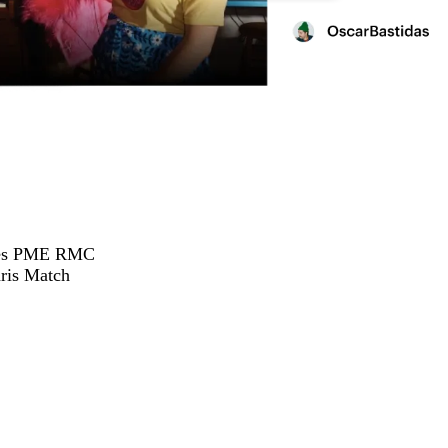
hées PME RMC
ris Match