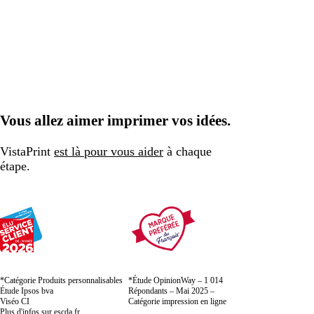
Vous allez aimer imprimer vos idées.
VistaPrint
est là pour vous aider
à chaque
étape.
*Catégorie Produits personnalisables
*Étude OpinionWay – 1 014
Étude Ipsos bva
Répondants – Mai 2025 –
Viséo CI
Catégorie impression en ligne
Plus d'infos sur
escda.fr