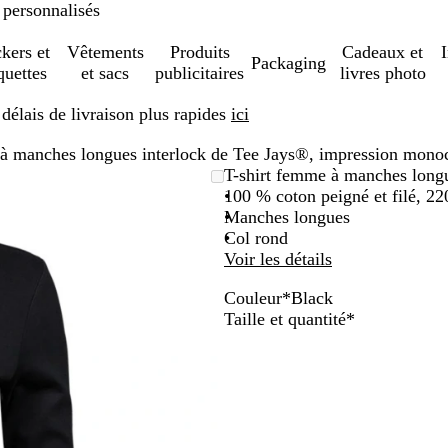
 personnalisés
ckers et
Vêtements
Produits
Cadeaux et
Packaging
quettes
et sacs
publicitaires
livres photo
élais de livraison plus rapides
ici
 à manches longues interlock de Tee Jays®, impression mon
T-shirt femme à manches long
100 % coton peigné et filé, 22
Manches longues
Col rond
Voir les détails
Couleur
*
Black
B
W
D
N
Obligatoire
Taille et quantité
*
l
h
a
a
a
i
r
v
c
t
k
y
k
e
G
r
e