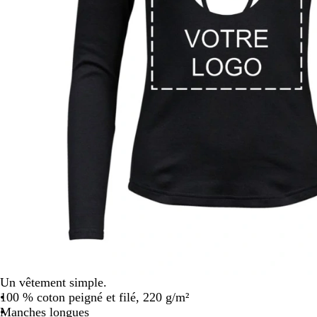
défiler
Un vêtement simple.
100 % coton peigné et filé, 220 g/m²
Manches longues