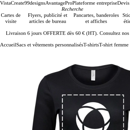
VistaCreate
99designs
AvantagePro
Plateforme entreprise
Devis
Cartes de
Flyers, publicité et
Pancartes, banderoles
Sti
visite
articles de bureau
et affiches
éti
Diapositive
Livraison 6 jours OFFERTE dès 60 € (HT). Consultez nos d
1
sur
Accueil
Sacs et vêtements personnalisés
T-shirts
T-shirt femme
1
Diapositive
Image
Zoom
Utilisez
Cliquez
1
zoomable
au
les
pour
sur
minimum
touches
développer
1
plus
et
moins
pour
zoomer
et
les
touches
fléchées
pour
faire