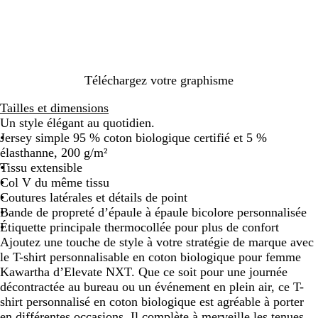
u
s
t
N
e
X
m
T
p
ê
Téléchargez votre graphisme
t
e
Tailles et dimensions
Un style élégant au quotidien.
Jersey simple 95 % coton biologique certifié et 5 %
élasthanne, 200 g/m²
Tissu extensible
Col V du même tissu
Coutures latérales et détails de point
Bande de propreté d’épaule à épaule bicolore personnalisée
Étiquette principale thermocollée pour plus de confort
Ajoutez une touche de style à votre stratégie de marque avec
le T-shirt personnalisable en coton biologique pour femme
Kawartha d’Elevate NXT. Que ce soit pour une journée
décontractée au bureau ou un événement en plein air, ce T-
shirt personnalisé en coton biologique est agréable à porter
en différentes occasions. Il complète à merveille les tenues