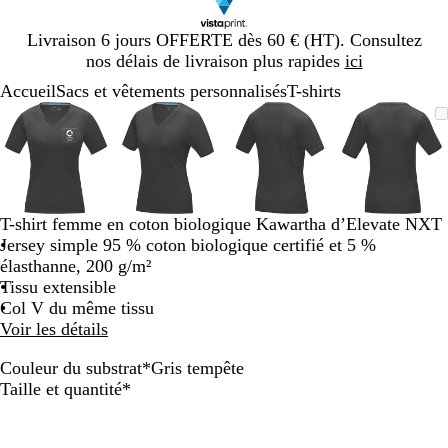
Diapositive
Livraison 6 jours OFFERTE dès 60 € (HT). Consultez
1
nos délais de livraison plus rapides
ici
sur
Accueil
Sacs et vêtements personnalisés
T-shirts
1
Diapositive
Image
Zoom
Utilisez
Cliquez
Image
Zoom
Utilisez
Cliquez
Image
Zoom
Utilisez
Cliquez
Image
Zoom
Utilisez
Cliquez
1
zoomable
au
les
pour
zoomable
au
les
pour
zoomable
au
les
pour
zoomab
au
les
pour
sur
minimum
touches
développer
minimum
touches
développer
minimum
touches
développer
minim
touches
dévelop
4
plus
plus
plus
plus
et
et
et
et
moins
moins
moins
moins
T-shirt femme en coton biologique Kawartha d’Elevate NXT
pour
pour
pour
pour
Jersey simple 95 % coton biologique certifié et 5 %
zoomer
zoomer
zoomer
zoomer
élasthanne, 200 g/m²
et
et
et
et
Tissu extensible
les
les
les
les
Col V du même tissu
touches
touches
touches
touches
Voir les détails
fléchées
fléchées
fléchées
fléchée
pour
pour
pour
pour
Couleur du substrat
*
Gris tempête
faire
faire
faire
faire
B
G
Obligatoire
Taille et quantité
*
défiler
défiler
défiler
défiler
l
r
e
i