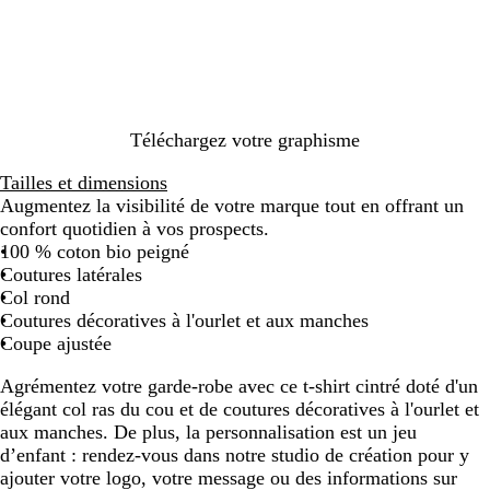
f
i
r
i
r
n
i
n
a
é
n
t
î
e
a
c
g
h
e
Téléchargez votre graphisme
e
Tailles et dimensions
Augmentez la visibilité de votre marque tout en offrant un
confort quotidien à vos prospects.
100 % coton bio peigné
Coutures latérales
Col rond
Coutures décoratives à l'ourlet et aux manches
Coupe ajustée
Agrémentez votre garde-robe avec ce t-shirt cintré doté d'un
élégant col ras du cou et de coutures décoratives à l'ourlet et
aux manches. De plus, la personnalisation est un jeu
d’enfant : rendez-vous dans notre studio de création pour y
ajouter votre logo, votre message ou des informations sur