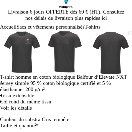
Diapositive
Livraison 6 jours OFFERTE dès 60 € (HT). Consultez
1
nos délais de livraison plus rapides
ici
sur
Accueil
Sacs et vêtements personnalisés
T-shirts
1
Diapositive
Image
Zoom
Utilisez
Cliquez
Image
Zoom
Utilisez
Cliquez
Image
Zoom
Utilisez
Cliquez
1
zoomable
au
les
pour
zoomable
au
les
pour
zoomable
au
les
pour
sur
minimum
touches
développer
minimum
touches
développer
minimum
touches
développe
3
plus
plus
plus
et
et
et
moins
moins
moins
pour
pour
pour
zoomer
zoomer
zoomer
T-shirt homme en coton biologique Balfour d’Elevate NXT
et
et
et
Jersey simple 95 % coton biologique certifié et 5 %
les
les
les
élasthanne, 200 g/m²
touches
touches
touches
Tissu extensible
fléchées
fléchées
fléchées
Col rond du même tissu
pour
pour
pour
Voir les détails
faire
faire
faire
défiler
défiler
défiler
Couleur du substrat
Gris tempête
G
Obligatoire
Taille et quantité
*
r