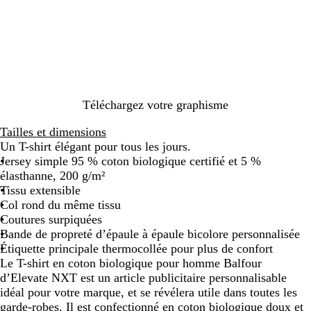
i
s
t
e
m
p
ê
Téléchargez votre graphisme
t
e
Tailles et dimensions
Un T-shirt élégant pour tous les jours.
Jersey simple 95 % coton biologique certifié et 5 %
élasthanne, 200 g/m²
Tissu extensible
Col rond du même tissu
Coutures surpiquées
Bande de propreté d’épaule à épaule bicolore personnalisée
Étiquette principale thermocollée pour plus de confort
Le T-shirt en coton biologique pour homme Balfour
d’Elevate NXT est un article publicitaire personnalisable
idéal pour votre marque, et se révélera utile dans toutes les
garde-robes. Il est confectionné en coton biologique doux et