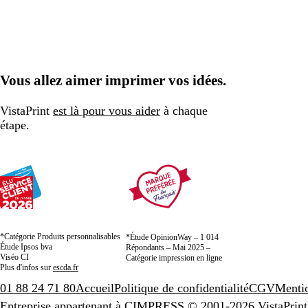
Vous allez aimer imprimer vos idées.
VistaPrint
est là pour vous aider
à chaque
étape.
*Catégorie Produits personnalisables
*Étude OpinionWay – 1 014
Étude Ipsos bva
Répondants – Mai 2025 –
Viséo CI
Catégorie impression en ligne
Plus d'infos sur
escda.fr
01 88 24 71 80
Accueil
Politique de confidentialité
CGV
Mentio
Entreprise appartenant à CIMPRESS
© 2001-2026 VistaPrint.