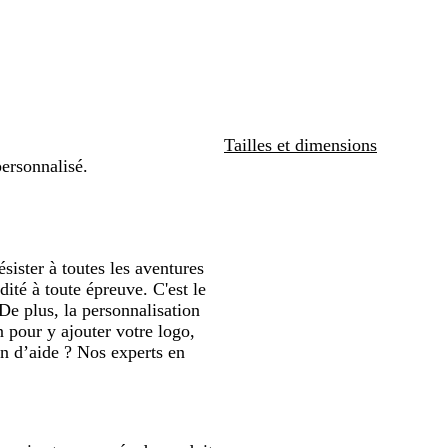
n
i
d
r
m
i
l
ler
défiler
é
n
r
e
e
t
e
é
c
a
q
i
u
r
e
e
Tailles et dimensions
personnalisé.
sister à toutes les aventures
ité à toute épreuve. C'est le
 De plus, la personnalisation
n pour y ajouter votre logo,
in d’aide ? Nos experts en