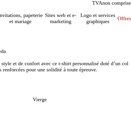
TVA
comprise
non comprise
Invitations, papeterie
Sites web et e-
Logo et services
Offres
et mariage
marketing
graphiques
eda
tyle et de confort avec ce t-shirt personnalisé doté d’un col
s renforcées pour une solidité à toute épreuve.
Vierge