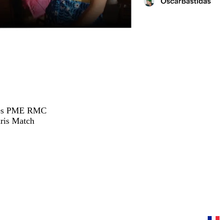
hées PME RMC
ris Match