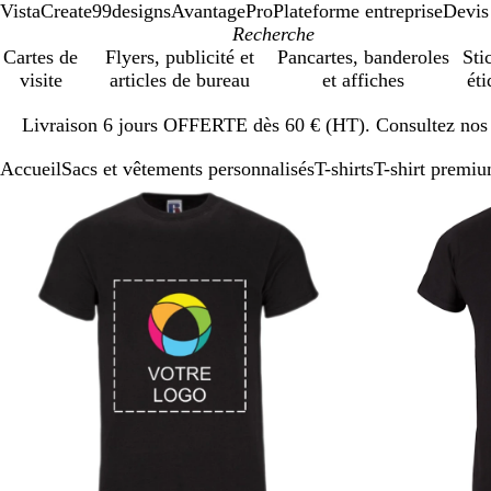
VistaCreate
99designs
AvantagePro
Plateforme entreprise
Devis
Cartes de
Flyers, publicité et
Pancartes, banderoles
Sti
visite
articles de bureau
et affiches
éti
Diapositive
Livraison 6 jours OFFERTE dès 60 € (HT). Consultez nos d
1
sur
Accueil
Sacs et vêtements personnalisés
T-shirts
T-shirt premiu
1
Diapositive
Image
Zoom
Utilisez
Cliquez
1
zoomable
au
les
pour
sur
minimum
touches
développer
2
plus
et
moins
pour
zoomer
et
les
touches
fléchées
pour
faire