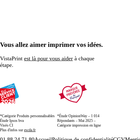
Vous allez aimer imprimer vos idées.
VistaPrint
est là pour vous aider
à chaque
étape.
*Catégorie Produits personnalisables
*Étude OpinionWay – 1 014
Étude Ipsos bva
Répondants – Mai 2025 –
Viséo CI
Catégorie impression en ligne
Plus d'infos sur
escda.fr
01 88 24 71 80
Accueil
Politique de confidentialité
CGV
Mentio