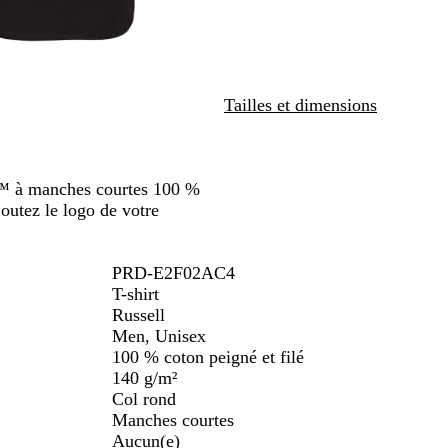
défiler
Tailles et dimensions
ll™ à manches courtes 100 %
joutez le logo de votre
PRD-E2F02AC4
T-shirt
Russell
Men, Unisex
100 % coton peigné et filé
140 g/m²
Col rond
Manches courtes
Aucun(e)