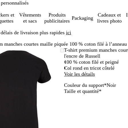
 personnalisés
ckers et
Vêtements
Produits
Cadeaux et
Packaging
quettes
et sacs
publicitaires
livres photo
élais de livraison plus rapides
ici
m manches courtes maille piquée 100 % coton filé à l’anneau 
Image
Zoom
Utilisez
Cliquez
T-shirt premium manches court
zoomable
au
les
pour
l'encre de Russell
minimum
touches
développer
100 % coton filé et peigné
plus
Col rond en tricot côtelé
et
Voir les détails
moins
Couleur du support
*
Noir
pour
N
B
Obligatoire
Taille et quantité
*
zoomer
o
l
et
i
a
les
r
n
touches
c
fléchées
pour
faire