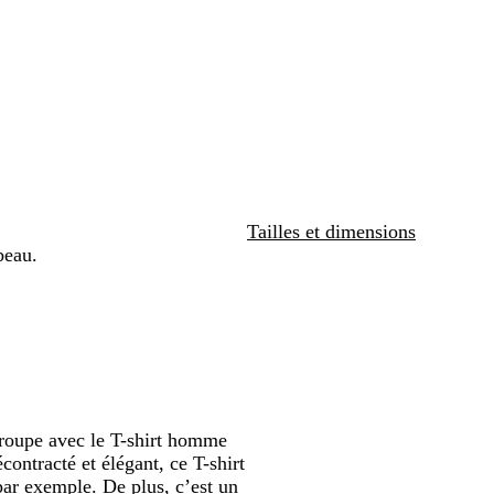
e
n
r
e
é
é
c
défiler
défiler
e
n
i
l
e
l
a
s
l
i
o
e
r
l
Tailles et dimensions
beau.
groupe avec le T-shirt homme
ontracté et élégant, ce T-shirt
par exemple. De plus, c’est un