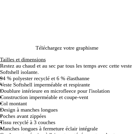
o
l
o
i
e
u
r
u
g
m
e
a
r
i
n
Téléchargez votre graphisme
e
Tailles et dimensions
Restez au chaud et au sec par tous les temps avec cette veste
Softshell isolante.
94 % polyester recyclé et 6 % élasthanne
Veste Softshell imperméable et respirante
Doublure intérieure en microfleece pour l'isolation
Construction imperméable et coupe-vent
Col montant
Design à manches longues
Poches avant zippées
Tissu recyclé à 3 couches
Manches longues à fermeture éclair intégrale