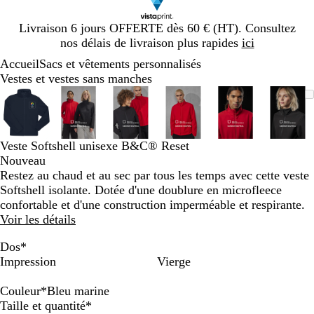
Diapositive
Livraison 6 jours OFFERTE dès 60 € (HT). Consultez
1
nos délais de livraison plus rapides
ici
sur
Accueil
Sacs et vêtements personnalisés
1
Vestes et vestes sans manches
Diapositive
Image
Zoom
Utilisez
Cliquez
Image
Zoom
Utilisez
Cliquez
Image
Zoom
Utilisez
Cliquez
Image
Zoom
Utilisez
Cliquez
Image
Zoom
Utilisez
Cliquez
Imag
Zoo
Utili
Cliq
1
zoomable
au
les
pour
zoomable
au
les
pour
zoomable
au
les
pour
zoomable
au
les
pour
zoomable
au
les
pour
zoom
au
les
pour
sur
minimum
touches
développer
minimum
touches
développer
minimum
touches
développer
minimum
touches
développer
minimum
touches
développer
min
touc
déve
6
plus
plus
plus
plus
plus
plus
Veste Softshell unisexe B&C® Reset
et
et
et
et
et
et
Nouveau
moins
moins
moins
moins
moins
moin
Restez au chaud et au sec par tous les temps avec cette veste
pour
pour
pour
pour
pour
pour
Softshell isolante. Dotée d'une doublure en microfleece
zoomer
zoomer
zoomer
zoomer
zoomer
zoom
confortable et d'une construction imperméable et respirante.
et
et
et
et
et
et
Voir les détails
les
les
les
les
les
les
touches
touches
touches
touches
touches
touc
Dos
*
fléchées
fléchées
fléchées
fléchées
fléchées
fléch
Impression
Vierge
pour
pour
pour
pour
pour
pour
faire
faire
faire
faire
faire
faire
Couleur
*
Bleu marine
défiler
défiler
défiler
défiler
défiler
défil
N
B
R
Obligatoire
Taille et quantité
*